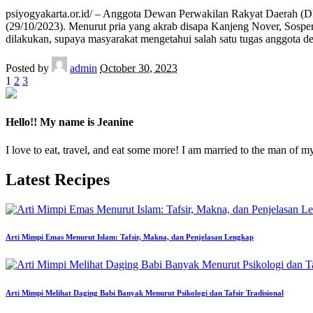
psiyogyakarta.or.id/ – Anggota Dewan Perwakilan Rakyat Daerah (
(29/10/2023). Menurut pria yang akrab disapa Kanjeng Nover, Sosper
dilakukan, supaya masyarakat mengetahui salah satu tugas anggota de
Posted by
admin
October 30, 2023
1
2
3
Hello!! My name is Jeanine
I love to eat, travel, and eat some more! I am married to the man of m
Latest Recipes
Arti Mimpi Emas Menurut Islam: Tafsir, Makna, dan Penjelasan Lengkap
Arti Mimpi Melihat Daging Babi Banyak Menurut Psikologi dan Tafsir Tradisional