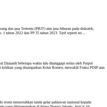
g dan jasa Tertentu (PBJT) atas jasa hiburan pada diskotek,
. 1 tahun 2022 dan PP 35 tahun 2023. Tarif seperti ini
...
l Djunaidi beberapa waktu lalu ditanggapi serius oleh Parpol
kritikan yang disampaikan Ketut Romeo, mewakili Fraksi PDIP atas
do resmi menyerahkan tanda gelar pahlawan nasional kepada
 yang dilangsungkan di Istana Negara Jakarta, Jum’at 10