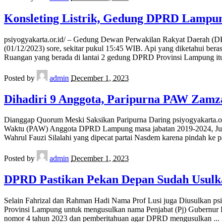
Konsleting Listrik, Gedung DPRD Lampun
psiyogyakarta.or.id/ – Gedung Dewan Perwakilan Rakyat Daerah (DPRD
(01/12/2023) sore, sekitar pukul 15:45 WIB. Api yang diketahui b
Ruangan yang berada di lantai 2 gedung DPRD Provinsi Lampung i
Posted by
admin
December 1, 2023
Dihadiri 9 Anggota, Paripurna PAW Zamza
Dianggap Quorum Meski Saksikan Paripurna Daring psiyogyakarta.o
Waktu (PAW) Anggota DPRD Lampung masa jabatan 2019-2024, Juma
Wahrul Fauzi Silalahi yang dipecat partai Nasdem karena pindah ke p
Posted by
admin
December 1, 2023
DPRD Pastikan Pekan Depan Sudah Usul
Selain Fahrizal dan Rahman Hadi Nama Prof Lusi juga Diusulkan p
Provinsi Lampung untuk mengusulkan nama Penjabat (Pj) Gubernur
nomor 4 tahun 2023 dan pemberitahuan agar DPRD mengusulkan
...