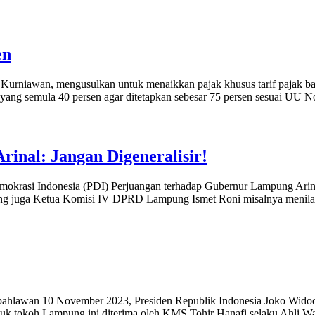
en
rniawan, mengusulkan untuk menaikkan pajak khusus tarif pajak baran
 yang semula 40 persen agar ditetapkan sebesar 75 persen sesuai UU No
Arinal: Jangan Digeneralisir!
 Demokrasi Indonesia (PDI) Perjuangan terhadap Gubernur Lampung Arina
ng juga Ketua Komisi IV DPRD Lampung Ismet Roni misalnya menilai 
i pahlawan 10 November 2023, Presiden Republik Indonesia Joko Wido
tokoh Lampung ini diterima oleh KMS Tohir Hanafi selaku Ahli Waris