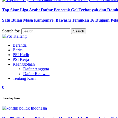
Top Skor Liga Arab: Daftar Pencetak Gol Terbanyak dan Domi
Satu Bulan Masa Kampanye, Bawaslu Temukan 16 Dugaan Pel
Search for:
Beranda
Berita
PSI Hadir
PSI Kerja
Keanggotaan
Daftar Anggota
Daftar Relawan
Tentang Kami
0
Trending Now