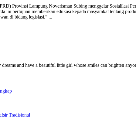
DPRD) Provinsi Lampung Noverisman Subing menggelar Sosialilasi Pe
da ini bertujuan memberikan edukasi kepada masyarakat tentang produk
wan di bidang legislasi,”
...
y dreams and have a beautiful little girl whose smiles can brighten anyo