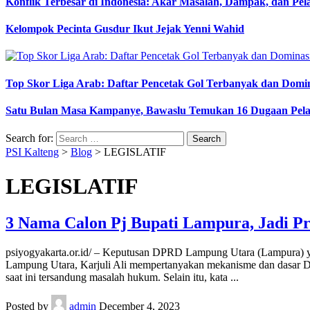
Konflik Terbesar di Indonesia: Akar Masalah, Dampak, dan Pe
Kelompok Pecinta Gusdur Ikut Jejak Yenni Wahid
Top Skor Liga Arab: Daftar Pencetak Gol Terbanyak dan Domi
Satu Bulan Masa Kampanye, Bawaslu Temukan 16 Dugaan Pel
Search for:
PSI Kalteng
>
Blog
>
LEGISLATIF
LEGISLATIF
3 Nama Calon Pj Bupati Lampura, Jadi P
psiyogyakarta.or.id/ – Keputusan DPRD Lampung Utara (Lampura) yan
Lampung Utara, Karjuli Ali mempertanyakan mekanisme dan dasar DPRD
saat ini tersandung masalah hukum. Selain itu, kata
...
Posted by
admin
December 4, 2023