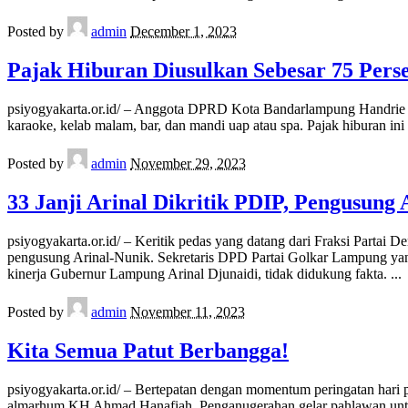
Posted by
admin
December 1, 2023
Pajak Hiburan Diusulkan Sebesar 75 Pers
psiyogyakarta.or.id/ – Anggota DPRD Kota Bandarlampung Handrie Ku
karaoke, kelab malam, bar, dan mandi uap atau spa. Pajak hiburan ini
Posted by
admin
November 29, 2023
33 Janji Arinal Dikritik PDIP, Pengusung 
psiyogyakarta.or.id/ – Keritik pedas yang datang dari Fraksi Partai
pengusung Arinal-Nunik. Sekretaris DPD Partai Golkar Lampung ya
kinerja Gubernur Lampung Arinal Djunaidi, tidak didukung fakta.
...
Posted by
admin
November 11, 2023
Kita Semua Patut Berbangga!
psiyogyakarta.or.id/ – Bertepatan dengan momentum peringatan har
almarhum KH Ahmad Hanafiah. Penganugerahan gelar pahlawan untuk 