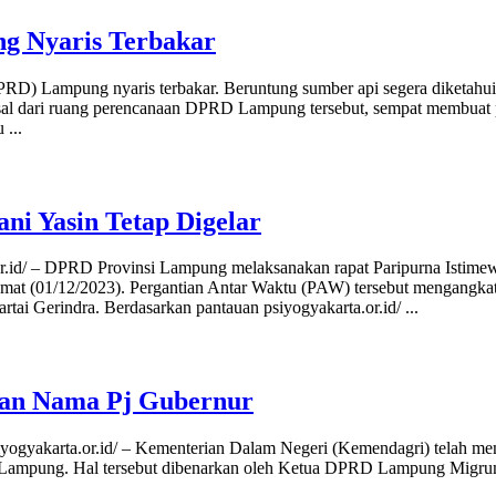
g Nyaris Terbakar
) Lampung nyaris terbakar. Beruntung sumber api segera diketahui dan
erasal dari ruang perencanaan DPRD Lampung tersebut, sempat membua
tu
...
ni Yasin Tetap Digelar
r.id/ – DPRD Provinsi Lampung melaksanakan rapat Paripurna Istime
t (01/12/2023). Pergantian Antar Waktu (PAW) tersebut mengangk
artai Gerindra. Berdasarkan pantauan psiyogyakarta.or.id/
...
kan Nama Pj Gubernur
siyogyakarta.or.id/ – Kementerian Dalam Negeri (Kemendagri) telah
 Lampung. Hal tersebut dibenarkan oleh Ketua DPRD Lampung Migrum 