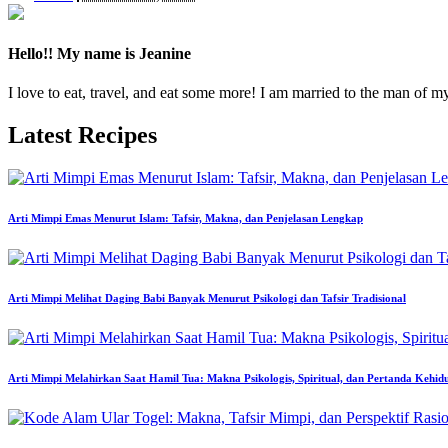
by
Hello!! My name is Jeanine
I love to eat, travel, and eat some more! I am married to the man of m
Latest Recipes
Arti Mimpi Emas Menurut Islam: Tafsir, Makna, dan Penjelasan Lengkap
Arti Mimpi Melihat Daging Babi Banyak Menurut Psikologi dan Tafsir Tradisional
Arti Mimpi Melahirkan Saat Hamil Tua: Makna Psikologis, Spiritual, dan Pertanda Kehid