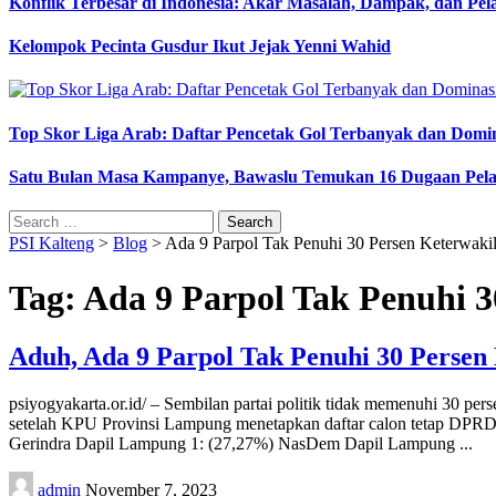
Konflik Terbesar di Indonesia: Akar Masalah, Dampak, dan Pe
Kelompok Pecinta Gusdur Ikut Jejak Yenni Wahid
Top Skor Liga Arab: Daftar Pencetak Gol Terbanyak dan Domi
Satu Bulan Masa Kampanye, Bawaslu Temukan 16 Dugaan Pel
Search
for:
PSI Kalteng
>
Blog
>
Ada 9 Parpol Tak Penuhi 30 Persen Keterwak
Tag:
Ada 9 Parpol Tak Penuhi 
Aduh, Ada 9 Parpol Tak Penuhi 30 Perse
psiyogyakarta.or.id/ – Sembilan partai politik tidak memenuhi 30 p
setelah KPU Provinsi Lampung menetapkan daftar calon tetap DPRD L
Gerindra Dapil Lampung 1: (27,27%) NasDem Dapil Lampung
...
Posted
admin
November 7, 2023