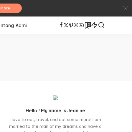
 More
0
entang Kami
Hello!! My name is Jeanine
I love to eat, travel, and eat some more! I am
married to the man of my dreams and have a