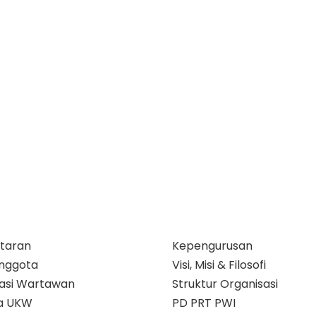
taran
Kepengurusan
nggota
Visi, Misi & Filosofi
ikasi Wartawan
Struktur Organisasi
a UKW
PD PRT PWI