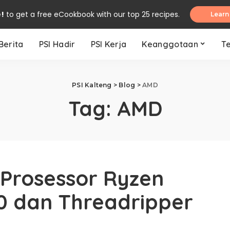
e!
to get a free eCookbook with our top 25 recipes.
Learn
Berita
PSI Hadir
PSI Kerja
Keanggotaan
T
PSI Kalteng
>
Blog
>
AMD
Tag:
AMD
Prosessor Ryzen
0 dan Threadripper