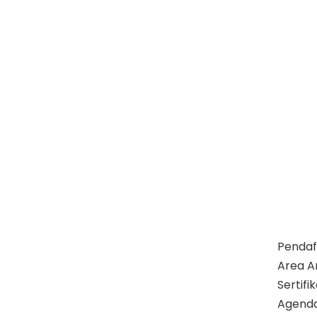
Pendaf
Area A
Sertif
Agend