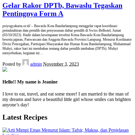
Gelar Rakor DPTb, Bawaslu Tegaskan
Pentingnya Form A
psiyogyakarta.or.id/ – Bawaslu Kota Bandarlampung menggelar rapat koordinasi
pemuktahiran data pemilih dan penyusunan daftar pemilih di Swiss-Belhotel, Jumat
(03/10/2023). Hadir dalam kesempatan tersebut Ketua Bawaslu Kota Bandarlampung
beserta jajaran, Panwascam dan Anggota Bawaslu Provinsi Lampung. Menurut Kordinator
Divisi Pencegahan, Partisipasi Masyarakat dan Humas Kota Bandarlampung, Muhammad
Muhyi, rakor hari ini membahas tentang daftar pemilih tambahan (DPTb). Muhyi
menyebutkan, kegiatan ini
...
Posted by
admin
November 3, 2023
Hello!! My name is Jeanine
I love to eat, travel, and eat some more! I am married to the man of
my dreams and have a beautiful little girl whose smiles can brighten
anyone’s day!
Latest Recipes