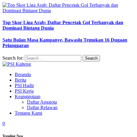
Top Skor Liga Arab: Daftar Pencetak Gol Terbanyak dan
Dominasi Bintang Dunia
Satu Bulan Masa Kampanye, Bawaslu Temukan 16 Dugaan
Pelanggaran
Search for:
Beranda
Berita
PSI Hadir
PSI Kerja
Keanggotaan
Daftar Anggota
Daftar Relawan
Tentang Kami
0
Trending Now