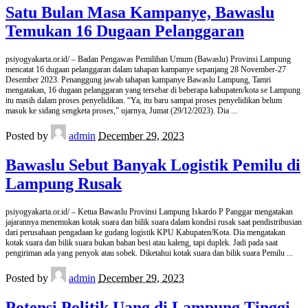
Satu Bulan Masa Kampanye, Bawaslu
Temukan 16 Dugaan Pelanggaran
psiyogyakarta.or.id/ – Badan Pengawas Pemilihan Umum (Bawaslu) Provinsi Lampung
mencatat 16 dugaan pelanggaran dalam tahapan kampanye sepanjang 28 November-27
Desember 2023. Penanggung jawab tahapan kampanye Bawaslu Lampung, Tamri
mengatakan, 16 dugaan pelanggaran yang tersebar di beberapa kabupaten/kota se Lampung
itu masih dalam proses penyelidikan. “Ya, itu baru sampai proses penyelidikan belum
masuk ke sidang sengketa proses,” ujarnya, Jumat (29/12/2023). Dia
...
Posted by
admin
December 29, 2023
Bawaslu Sebut Banyak Logistik Pemilu di
Lampung Rusak
psiyogyakarta.or.id/ – Ketua Bawaslu Provinsi Lampung Iskardo P Panggar mengatakan
jajarannya menemukan kotak suara dan bilik suara dalam kondisi rusak saat pendistribusian
dari perusahaan pengadaan ke gudang logistik KPU Kabupaten/Kota. Dia mengatakan
kotak suara dan bilik suara bukan bahan besi atau kaleng, tapi duplek. Jadi pada saat
pengiriman ada yang penyok atau sobek. Diketahui kotak suara dan bilik suara Pemilu
...
Posted by
admin
December 29, 2023
Potensi Politik Uang di Lampung Tinggi,