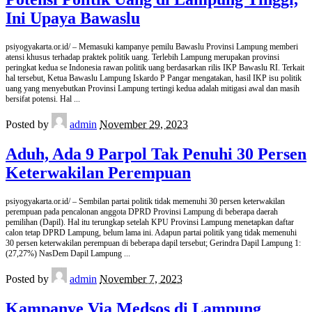
Ini Upaya Bawaslu
psiyogyakarta.or.id/ – Memasuki kampanye pemilu Bawaslu Provinsi Lampung memberi
atensi khusus terhadap praktek politik uang. Terlebih Lampung merupakan provinsi
peringkat kedua se Indonesia rawan politik uang berdasarkan rilis IKP Bawaslu RI. Terkait
hal tersebut, Ketua Bawaslu Lampung Iskardo P Pangar mengatakan, hasil IKP isu politik
uang yang menyebutkan Provinsi Lampung tertingi kedua adalah mitigasi awal dan masih
bersifat potensi. Hal
...
Posted by
admin
November 29, 2023
Aduh, Ada 9 Parpol Tak Penuhi 30 Persen
Keterwakilan Perempuan
psiyogyakarta.or.id/ – Sembilan partai politik tidak memenuhi 30 persen keterwakilan
perempuan pada pencalonan anggota DPRD Provinsi Lampung di beberapa daerah
pemilihan (Dapil). Hal itu terungkap setelah KPU Provinsi Lampung menetapkan daftar
calon tetap DPRD Lampung, belum lama ini. Adapun partai politik yang tidak memenuhi
30 persen keterwakilan perempuan di beberapa dapil tersebut; Gerindra Dapil Lampung 1:
(27,27%) NasDem Dapil Lampung
...
Posted by
admin
November 7, 2023
Kampanye Via Medsos di Lampung