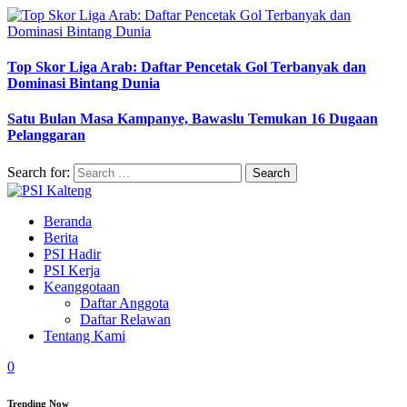
Top Skor Liga Arab: Daftar Pencetak Gol Terbanyak dan
Dominasi Bintang Dunia
Satu Bulan Masa Kampanye, Bawaslu Temukan 16 Dugaan
Pelanggaran
Search for:
Beranda
Berita
PSI Hadir
PSI Kerja
Keanggotaan
Daftar Anggota
Daftar Relawan
Tentang Kami
0
Trending Now