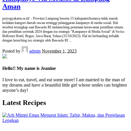
Aman
psiyogyakarta.or.id/ – Provinsi Lampung beserta 15 kabupaten/kotanya tidak masuk
kedalam kategori daerah rawan tertinggi pelanggaran kampanye di media sosial. Hal
tersebut terungkap saat Bawaslu RI melaunching pemetaan kerawanan pemilihan umum
dan pemilihan serentak 2024 dengan isu strategis “Kampanye di Media Sosial” di Swiss-
Bellcourt Hotel, Bogor, Jawa Barat, Selasa (31/10/2023). Hal ini berbanding terbalik
dengan luonching isu strategis oleh Bawaslu RI
...
Posted by
admin
November 1, 2023
Hello!! My name is Jeanine
I love to eat, travel, and eat some more! I am married to the man of
my dreams and have a beautiful little girl whose smiles can brighten
anyone’s day!
Latest Recipes