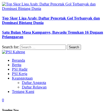
Top Skor Liga Arab: Daftar Pencetak Gol Terbanyak dan
Dominasi Bintang Dunia
Satu Bulan Masa Kampanye, Bawaslu Temukan 16 Dugaan
Pelanggaran
Search for:
Beranda
Berita
PSI Hadir
PSI Kerja
Keanggotaan
Daftar Anggota
Daftar Relawan
Tentang Kami
0
Trending Now