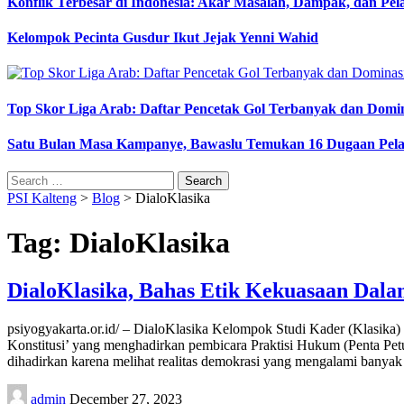
Konflik Terbesar di Indonesia: Akar Masalah, Dampak, dan Pe
Kelompok Pecinta Gusdur Ikut Jejak Yenni Wahid
Top Skor Liga Arab: Daftar Pencetak Gol Terbanyak dan Domi
Satu Bulan Masa Kampanye, Bawaslu Temukan 16 Dugaan Pel
Search
for:
PSI Kalteng
>
Blog
>
DialoKlasika
Tag:
DialoKlasika
DialoKlasika, Bahas Etik Kekuasaan Dala
psiyogyakarta.or.id/ – DialoKlasika Kelompok Studi Kader (Klasika
Konstitusi’ yang menghadirkan pembicara Praktisi Hukum (Penta Pe
dihadirkan karena melihat realitas demokrasi yang mengalami banya
Posted
admin
December 27, 2023