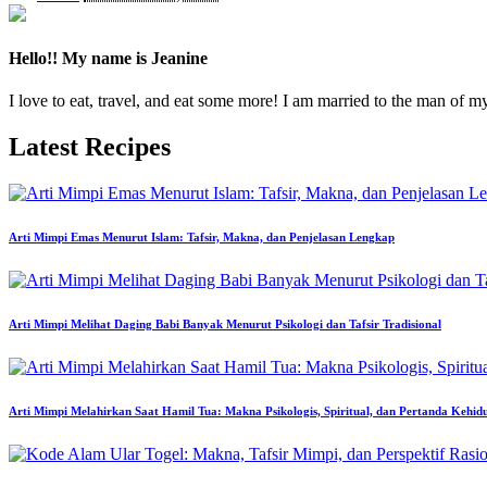
by
Hello!! My name is Jeanine
I love to eat, travel, and eat some more! I am married to the man of m
Latest Recipes
Arti Mimpi Emas Menurut Islam: Tafsir, Makna, dan Penjelasan Lengkap
Arti Mimpi Melihat Daging Babi Banyak Menurut Psikologi dan Tafsir Tradisional
Arti Mimpi Melahirkan Saat Hamil Tua: Makna Psikologis, Spiritual, dan Pertanda Kehid