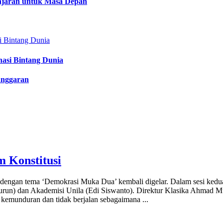
lajaran untuk Masa Depan
nasi Bintang Dunia
anggaran
m Konstitusi
) dengan tema ‘Demokrasi Muka Dua’ kembali digelar. Dalam sesi ked
turun) dan Akademisi Unila (Edi Siswanto). Direktur Klasika Ahmad 
k kemunduran dan tidak berjalan sebagaimana
...