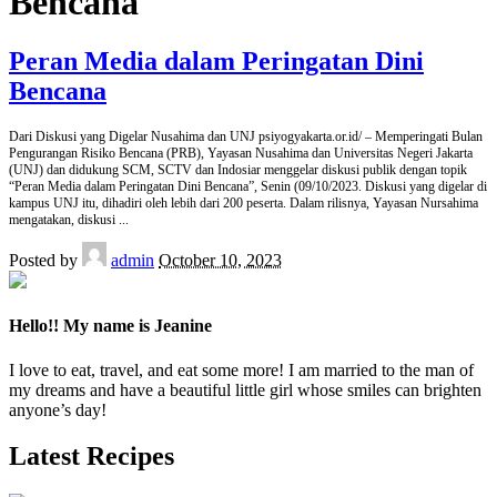
Bencana
Peran Media dalam Peringatan Dini
Bencana
Dari Diskusi yang Digelar Nusahima dan UNJ psiyogyakarta.or.id/ – Memperingati Bulan
Pengurangan Risiko Bencana (PRB), Yayasan Nusahima dan Universitas Negeri Jakarta
(UNJ) dan didukung SCM, SCTV dan Indosiar menggelar diskusi publik dengan topik
“Peran Media dalam Peringatan Dini Bencana”, Senin (09/10/2023. Diskusi yang digelar di
kampus UNJ itu, dihadiri oleh lebih dari 200 peserta. Dalam rilisnya, Yayasan Nursahima
mengatakan, diskusi
...
Posted by
admin
October 10, 2023
Hello!! My name is Jeanine
I love to eat, travel, and eat some more! I am married to the man of
my dreams and have a beautiful little girl whose smiles can brighten
anyone’s day!
Latest Recipes