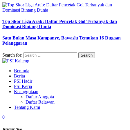
Top Skor Liga Arab: Daftar Pencetak Gol Terbanyak dan
Dominasi Bintang Dunia
Satu Bulan Masa Kampanye, Bawaslu Temukan 16 Dugaan
Pelanggaran
Search for:
Beranda
Berita
PSI Hadir
PSI Kerja
Keanggotaan
Daftar Anggota
Daftar Relawan
Tentang Kami
0
Trending Now