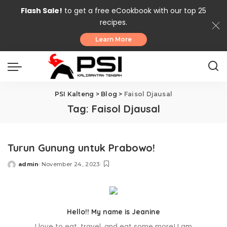
Flash Sale!
to get a free eCookbook with our top 25
recipes.
Learn More
PSI Kalteng
>
Blog
>
Faisol Djausal
Tag:
Faisol Djausal
Turun Gunung untuk Prabowo!
admin
November 24, 2023
Posted
by
Hello!! My name is Jeanine
I love to eat, travel, and eat some more! I am