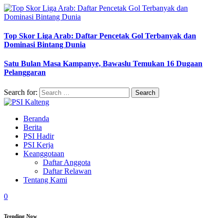
Top Skor Liga Arab: Daftar Pencetak Gol Terbanyak dan
Dominasi Bintang Dunia
Satu Bulan Masa Kampanye, Bawaslu Temukan 16 Dugaan
Pelanggaran
Search for:
Beranda
Berita
PSI Hadir
PSI Kerja
Keanggotaan
Daftar Anggota
Daftar Relawan
Tentang Kami
0
Trending Now