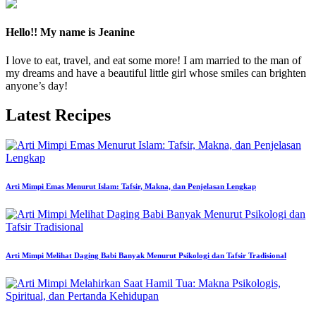
Hello!! My name is Jeanine
I love to eat, travel, and eat some more! I am married to the man of
my dreams and have a beautiful little girl whose smiles can brighten
anyone’s day!
Latest Recipes
Arti Mimpi Emas Menurut Islam: Tafsir, Makna, dan Penjelasan Lengkap
Arti Mimpi Melihat Daging Babi Banyak Menurut Psikologi dan Tafsir Tradisional