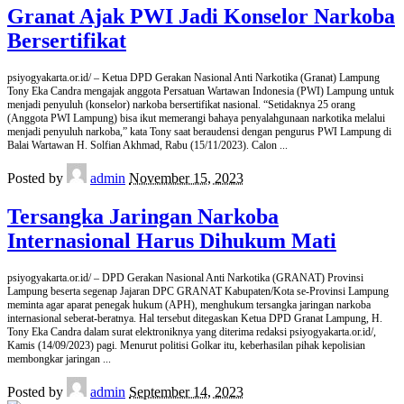
Granat Ajak PWI Jadi Konselor Narkoba
Bersertifikat
psiyogyakarta.or.id/ – Ketua DPD Gerakan Nasional Anti Narkotika (Granat) Lampung
Tony Eka Candra mengajak anggota Persatuan Wartawan Indonesia (PWI) Lampung untuk
menjadi penyuluh (konselor) narkoba bersertifikat nasional. “Setidaknya 25 orang
(Anggota PWI Lampung) bisa ikut memerangi bahaya penyalahgunaan narkotika melalui
menjadi penyuluh narkoba,” kata Tony saat beraudensi dengan pengurus PWI Lampung di
Balai Wartawan H. Solfian Akhmad, Rabu (15/11/2023). Calon
...
Posted by
admin
November 15, 2023
Tersangka Jaringan Narkoba
Internasional Harus Dihukum Mati
psiyogyakarta.or.id/ – DPD Gerakan Nasional Anti Narkotika (GRANAT) Provinsi
Lampung beserta segenap Jajaran DPC GRANAT Kabupaten/Kota se-Provinsi Lampung
meminta agar aparat penegak hukum (APH), menghukum tersangka jaringan narkoba
internasional seberat-beratnya. Hal tersebut ditegaskan Ketua DPD Granat Lampung, H.
Tony Eka Candra dalam surat elektroniknya yang diterima redaksi psiyogyakarta.or.id/,
Kamis (14/09/2023) pagi. Menurut politisi Golkar itu, keberhasilan pihak kepolisian
membongkar jaringan
...
Posted by
admin
September 14, 2023