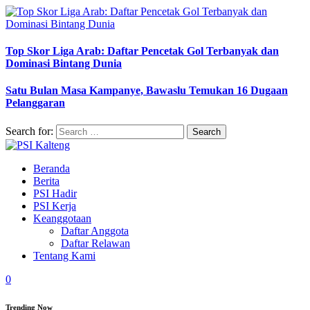
Top Skor Liga Arab: Daftar Pencetak Gol Terbanyak dan
Dominasi Bintang Dunia
Satu Bulan Masa Kampanye, Bawaslu Temukan 16 Dugaan
Pelanggaran
Search for:
Beranda
Berita
PSI Hadir
PSI Kerja
Keanggotaan
Daftar Anggota
Daftar Relawan
Tentang Kami
0
Trending Now