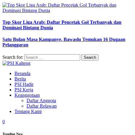
Top Skor Liga Arab: Daftar Pencetak Gol Terbanyak dan
Dominasi Bintang Dunia
Satu Bulan Masa Kampanye, Bawaslu Temukan 16 Dugaan
Pelanggaran
Search for:
Beranda
Berita
PSI Hadir
PSI Kerja
Keanggotaan
Daftar Anggota
Daftar Relawan
Tentang Kami
0
Trending Now