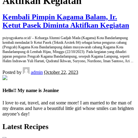
Aktifkan Kegiatan
Kembali Pimpin Kagama Balam, Ir.
Ketut Pasek Diminta Aktifkan Kegiatan
psiyogyakarta.or.id/ – Keluarga Alumni Gadjah Mada (Kagama) Kota Bandarlampung
kembali mendaulat Ir Ketut Pasek (Teknik Arsitek 84) sebagai ketua pengurus cabang
(Pengcab) Kagama Kota Bandarlampung dalam musyawarah cabang Kagama Kota
Bandarlampung di Lembah Hijau, Minggu (22/10/2023). Pada kegiatan yang dihadiri
jajaran pengurus Pengcab Kagama Bandarlampung, sesepuh Kagama Lampung, seperti
Halim Indrawan Yuli Hartati, Qudratul Ikhwan, Suryono, Nurdiono, Iman Santoso, Ari
...
Posted by
admin
October 22, 2023
Hello!! My name is Jeanine
I love to eat, travel, and eat some more! I am married to the man of
my dreams and have a beautiful little girl whose smiles can brighten
anyone’s day!
Latest Recipes