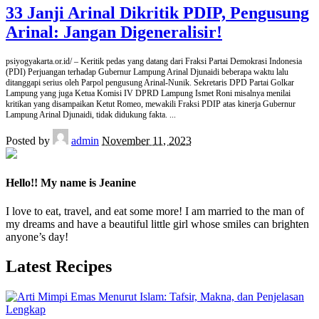
33 Janji Arinal Dikritik PDIP, Pengusung
Arinal: Jangan Digeneralisir!
psiyogyakarta.or.id/ – Keritik pedas yang datang dari Fraksi Partai Demokrasi Indonesia
(PDI) Perjuangan terhadap Gubernur Lampung Arinal Djunaidi beberapa waktu lalu
ditanggapi serius oleh Parpol pengusung Arinal-Nunik. Sekretaris DPD Partai Golkar
Lampung yang juga Ketua Komisi IV DPRD Lampung Ismet Roni misalnya menilai
kritikan yang disampaikan Ketut Romeo, mewakili Fraksi PDIP atas kinerja Gubernur
Lampung Arinal Djunaidi, tidak didukung fakta.
...
Posted by
admin
November 11, 2023
Hello!! My name is Jeanine
I love to eat, travel, and eat some more! I am married to the man of
my dreams and have a beautiful little girl whose smiles can brighten
anyone’s day!
Latest Recipes