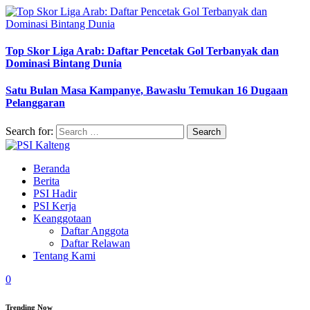
Top Skor Liga Arab: Daftar Pencetak Gol Terbanyak dan
Dominasi Bintang Dunia
Satu Bulan Masa Kampanye, Bawaslu Temukan 16 Dugaan
Pelanggaran
Search for:
Beranda
Berita
PSI Hadir
PSI Kerja
Keanggotaan
Daftar Anggota
Daftar Relawan
Tentang Kami
0
Trending Now