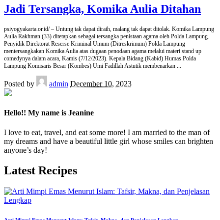
Jadi Tersangka, Komika Aulia Ditahan
psiyogyakarta.or.id/ – Untung tak dapat diraih, malang tak dapat ditolak. Komika Lampung
Aulia Rakhman (33) ditetapkan sebagai tersangka penistaan agama oleh Polda Lampung.
Penyidik Direktorat Reserse Kriminal Umum (Ditreskrimum) Polda Lampung
mentersangkakan Komika Aulia atas dugaan penodaan agama melalui materi stand up
comedynya dalam acara, Kamis (7/12/2023). Kepala Bidang (Kabid) Humas Polda
Lampung Komisaris Besar (Kombes) Umi Fadillah Astutik membenarkan
...
Posted by
admin
December 10, 2023
Hello!! My name is Jeanine
I love to eat, travel, and eat some more! I am married to the man of
my dreams and have a beautiful little girl whose smiles can brighten
anyone’s day!
Latest Recipes