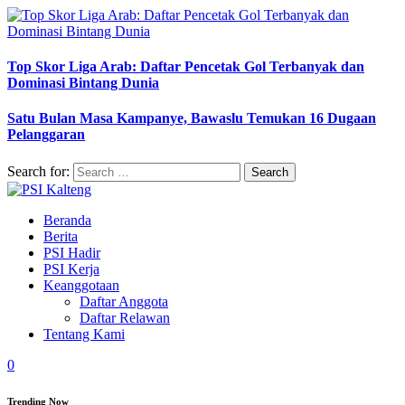
Top Skor Liga Arab: Daftar Pencetak Gol Terbanyak dan
Dominasi Bintang Dunia
Satu Bulan Masa Kampanye, Bawaslu Temukan 16 Dugaan
Pelanggaran
Search for:
Beranda
Berita
PSI Hadir
PSI Kerja
Keanggotaan
Daftar Anggota
Daftar Relawan
Tentang Kami
0
Trending Now