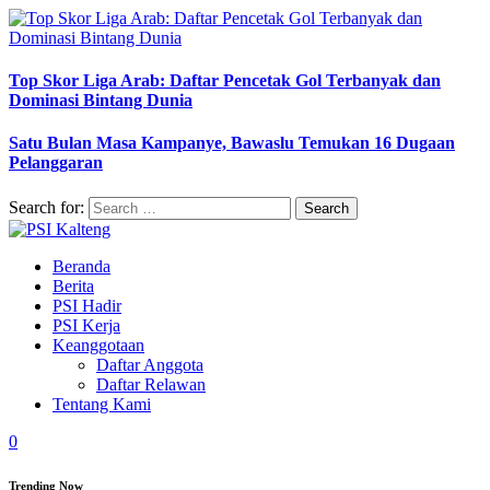
Top Skor Liga Arab: Daftar Pencetak Gol Terbanyak dan
Dominasi Bintang Dunia
Satu Bulan Masa Kampanye, Bawaslu Temukan 16 Dugaan
Pelanggaran
Search for:
Beranda
Berita
PSI Hadir
PSI Kerja
Keanggotaan
Daftar Anggota
Daftar Relawan
Tentang Kami
0
Trending Now