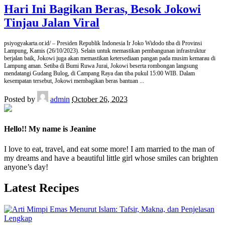
Hari Ini Bagikan Beras, Besok Jokowi
Tinjau Jalan Viral
psiyogyakarta.or.id/ – Presiden Republik Indonesia Ir Joko Widodo tiba di Provinsi
Lampung, Kamis (26/10/2023). Selain untuk memastikan pembangunan infrastruktur
berjalan baik, Jokowi juga akan memastikan ketersediaan pangan pada musim kemarau di
Lampung aman. Setiba di Bumi Ruwa Jurai, Jokowi beserta rombongan langsung
mendatangi Gudang Bulog, di Campang Raya dan tiba pukul 15:00 WIB. Dalam
kesempatan tersebut, Jokowi membagikan beras bantuan
...
Posted by
admin
October 26, 2023
Hello!! My name is Jeanine
I love to eat, travel, and eat some more! I am married to the man of
my dreams and have a beautiful little girl whose smiles can brighten
anyone’s day!
Latest Recipes