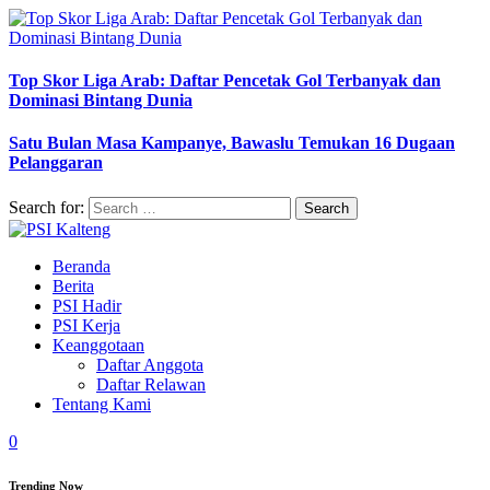
Top Skor Liga Arab: Daftar Pencetak Gol Terbanyak dan
Dominasi Bintang Dunia
Satu Bulan Masa Kampanye, Bawaslu Temukan 16 Dugaan
Pelanggaran
Search for:
Beranda
Berita
PSI Hadir
PSI Kerja
Keanggotaan
Daftar Anggota
Daftar Relawan
Tentang Kami
0
Trending Now