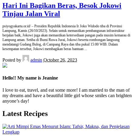
Hari Ini Bagikan Beras, Besok Jokowi
Tinjau Jalan Viral
psiyogyakarta.or.id/ – Presiden Republik Indonesia Ir Joko Widodo tiba di Provinsi
Lampung, Kamis (26/10/2023). Selain untuk memastikan pembangunan infrastruktur
berjalan baik, Jokowi juga akan memastikan ketersediaan pangan pada musim kemarau di
Lampung aman. Setiba di Bumi Ruwa Jurai, Jokowi beserta rombongan langsung
mendatangi Gudang Bulog, di Campang Raya dan tiba pukul 15:00 WIB. Dalam
kesempatan tersebut, Jokowi membagikan beras bantuan
...
Posted by
admin
October 26, 2023
Hello!! My name is Jeanine
I love to eat, travel, and eat some more! I am married to the man of
my dreams and have a beautiful little girl whose smiles can brighten
anyone’s day!
Latest Recipes