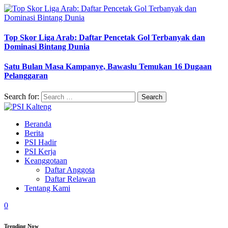
Top Skor Liga Arab: Daftar Pencetak Gol Terbanyak dan
Dominasi Bintang Dunia
Satu Bulan Masa Kampanye, Bawaslu Temukan 16 Dugaan
Pelanggaran
Search for:
Beranda
Berita
PSI Hadir
PSI Kerja
Keanggotaan
Daftar Anggota
Daftar Relawan
Tentang Kami
0
Trending Now