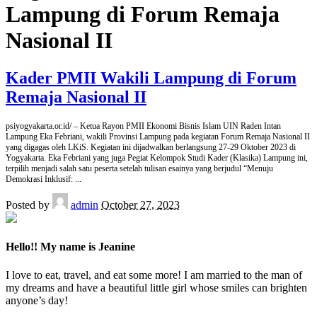
Lampung di Forum Remaja
Nasional II
Kader PMII Wakili Lampung di Forum
Remaja Nasional II
psiyogyakarta.or.id/ – Ketua Rayon PMII Ekonomi Bisnis Islam UIN Raden Intan
Lampung Eka Febriani, wakili Provinsi Lampung pada kegiatan Forum Remaja Nasional II
yang digagas oleh LKiS. Kegiatan ini dijadwalkan berlangsung 27-29 Oktober 2023 di
Yogyakarta. Eka Febriani yang juga Pegiat Kelompok Studi Kader (Klasika) Lampung ini,
terpilih menjadi salah satu peserta setelah tulisan esainya yang berjudul “Menuju
Demokrasi Inklusif:
...
Posted by
admin
October 27, 2023
Hello!! My name is Jeanine
I love to eat, travel, and eat some more! I am married to the man of
my dreams and have a beautiful little girl whose smiles can brighten
anyone’s day!