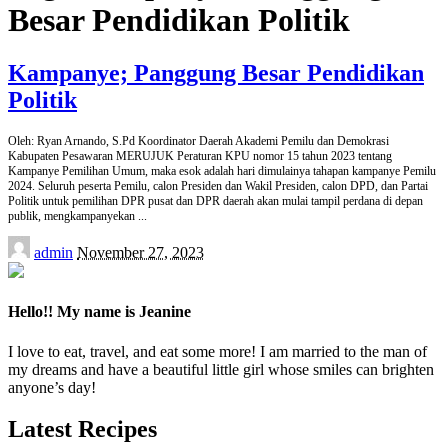
Besar Pendidikan Politik
Kampanye; Panggung Besar Pendidikan
Politik
Oleh: Ryan Arnando, S.Pd Koordinator Daerah Akademi Pemilu dan Demokrasi
Kabupaten Pesawaran MERUJUK Peraturan KPU nomor 15 tahun 2023 tentang
Kampanye Pemilihan Umum, maka esok adalah hari dimulainya tahapan kampanye Pemilu
2024. Seluruh peserta Pemilu, calon Presiden dan Wakil Presiden, calon DPD, dan Partai
Politik untuk pemilihan DPR pusat dan DPR daerah akan mulai tampil perdana di depan
publik, mengkampanyekan
...
Posted
admin
November 27, 2023
by
Hello!! My name is Jeanine
I love to eat, travel, and eat some more! I am married to the man of
my dreams and have a beautiful little girl whose smiles can brighten
anyone’s day!
Latest Recipes