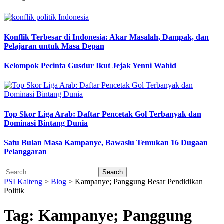
Konflik Terbesar di Indonesia: Akar Masalah, Dampak, dan
Pelajaran untuk Masa Depan
Kelompok Pecinta Gusdur Ikut Jejak Yenni Wahid
Top Skor Liga Arab: Daftar Pencetak Gol Terbanyak dan
Dominasi Bintang Dunia
Satu Bulan Masa Kampanye, Bawaslu Temukan 16 Dugaan
Pelanggaran
Search
for:
PSI Kalteng
>
Blog
>
Kampanye; Panggung Besar Pendidikan
Politik
Tag:
Kampanye; Panggung