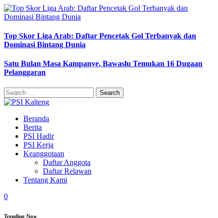
Top Skor Liga Arab: Daftar Pencetak Gol Terbanyak dan
Dominasi Bintang Dunia
Satu Bulan Masa Kampanye, Bawaslu Temukan 16 Dugaan
Pelanggaran
Search
for:
Beranda
Berita
PSI Hadir
PSI Kerja
Keanggotaan
Daftar Anggota
Daftar Relawan
Tentang Kami
0
Trending Now