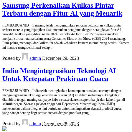
Samsung Perkenalkan Kulkas Pintar
Terbaru dengan Fitur AI yang Menarik
PEMBARUANID – Samsung telah mengumumkan rencana peluncuran kulkas pintar
terbaru mereka yang dijanjikan akan memukau pengguna dengan serangkaian fitur AI
inovatif. Kulkas yang diberi nama 2024 Bespoke 4-Door Flex Refrigerator ini akan
menjadi sorotan utama dalam acara Consumer Electronics Show (CES) 2024 mendatang.
Fitur paling menonjol dari kulkas ini adalah kehadiran kamera internal yang cerdas. Kamera
ini mampu mengidentifikasi setiap
...
Posted by
admin
December 29, 2023
India Mengintegrasikan Teknologi AI
Untuk Ketepatan Prakiraan Cuaca
PEMBARUANID – India telah meningkatkan kemampuan ramalan cuacanya dengan
mengintegrasikan teknologi kecerdasan buatan (AI) ke dalam metodenya. Langkah ini
diambil di tengah meningkatnya peristiwa cuaca ekstrem seperti banjir dan kekeringan di
seluruh negeri. Seorang pejabat tinggi dari Departemen Meteorologi India (IMD)
menekankan bahwa integrasi ini bertujuan untuk meningkatkan akurasi prediksi cuaca,
yang sangat penting bagi sebuah negara dengan populasi yang
...
Posted by
admin
December 28, 2023