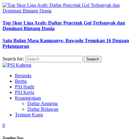
Top Skor Liga Arab: Daftar Pencetak Gol Terbanyak dan
Dominasi Bintang Dunia
Satu Bulan Masa Kampanye, Bawaslu Temukan 16 Dugaan
Pelanggaran
Search for:
Beranda
Berita
PSI Hadir
PSI Kerja
Keanggotaan
Daftar Anggota
Daftar Relawan
Tentang Kami
0
Trending Now