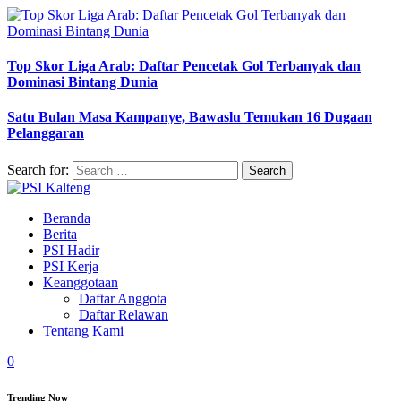
Top Skor Liga Arab: Daftar Pencetak Gol Terbanyak dan
Dominasi Bintang Dunia
Satu Bulan Masa Kampanye, Bawaslu Temukan 16 Dugaan
Pelanggaran
Search for:
Beranda
Berita
PSI Hadir
PSI Kerja
Keanggotaan
Daftar Anggota
Daftar Relawan
Tentang Kami
0
Trending Now