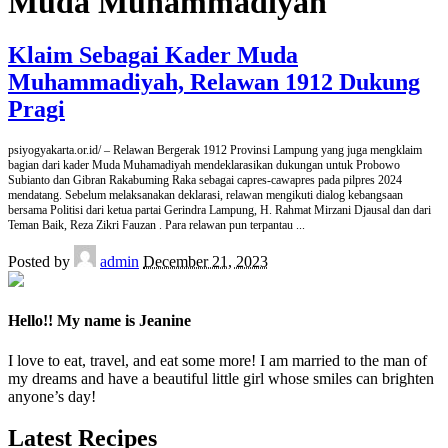
Muda Muhammadiyah
Klaim Sebagai Kader Muda
Muhammadiyah, Relawan 1912 Dukung
Pragi
psiyogyakarta.or.id/ – Relawan Bergerak 1912 Provinsi Lampung yang juga mengklaim
bagian dari kader Muda Muhamadiyah mendeklarasikan dukungan untuk Probowo
Subianto dan Gibran Rakabuming Raka sebagai capres-cawapres pada pilpres 2024
mendatang. Sebelum melaksanakan deklarasi, relawan mengikuti dialog kebangsaan
bersama Politisi dari ketua partai Gerindra Lampung, H. Rahmat Mirzani Djausal dan dari
Teman Baik, Reza Zikri Fauzan . Para relawan pun terpantau
...
Posted by
admin
December 21, 2023
Hello!! My name is Jeanine
I love to eat, travel, and eat some more! I am married to the man of
my dreams and have a beautiful little girl whose smiles can brighten
anyone’s day!
Latest Recipes