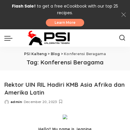
Flash Sale!
to get a free eCookbook with our top 25
recipes.
Learn More
PSI Kalteng
>
Blog
>
Konferensi Beragama
Tag:
Konferensi Beragama
Rektor UIN RIL Hadiri KMB Asia Afrika dan
Amerika Latin
admin
December 20, 2023
Posted
by
Hello!! My name is Jeanine