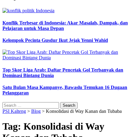
Konflik Terbesar di Indonesia: Akar Masalah, Dampak, dan
Pelajaran untuk Masa Depan
Kelompok Pecinta Gusdur Ikut Jejak Yenni Wahid
Top Skor Liga Arab: Daftar Pencetak Gol Terbanyak dan
Dominasi Bintang Dunia
Satu Bulan Masa Kampanye, Bawaslu Temukan 16 Dugaan
Pelanggaran
Search
for:
PSI Kalteng
>
Blog
>
Konsolidasi di Way Kanan dan Tubaba
Tag:
Konsolidasi di Way