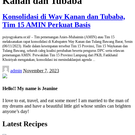
Kanan dan Tubaba
Konsolidasi di Way Kanan dan Tubaba,
Tim 15 AMIN Perkuat Basis
psiyogyakarta.or.id/ – Tim pemenangan Anies-Muhaimin (AMIN) atau Tim 15
melaksanakan rapat konsolidasi di Kabupaten Way Kanan dan Tulang Bawang Barat, Senin
(06/11/2023). Hadir dalam kesempatan tersebut Tim 15 Provinsi, Tim 15 Waykanan dan
Tulang Bawang, seluruh caleg koalisi perubahan beserta pengurus DPC serta relawan
pemenangan AMIN. Perwakilan Tim 15 Provinsi Lampung dari PKB, Fatikhatul
Khoiriyah mengatakan, konsolidasi ini menindaklanjuti agenda
...
Posted
admin
November 7, 2023
by
Hello!! My name is Jeanine
I love to eat, travel, and eat some more! I am married to the man of
my dreams and have a beautiful little girl whose smiles can brighten
anyone’s day!
Latest Recipes