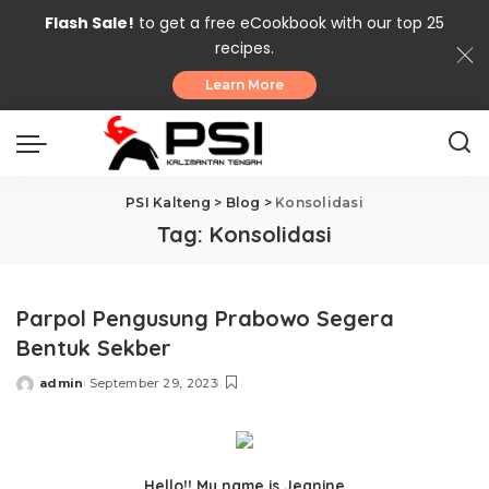
Flash Sale!
to get a free eCookbook with our top 25
recipes.
Learn More
PSI Kalteng
>
Blog
>
Konsolidasi
Tag:
Konsolidasi
Parpol Pengusung Prabowo Segera
Bentuk Sekber
admin
September 29, 2023
Posted
by
Hello!! My name is Jeanine