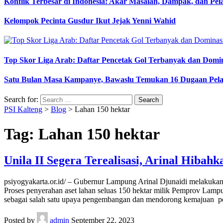
Konflik Terbesar di Indonesia: Akar Masalah, Dampak, dan Pe
Kelompok Pecinta Gusdur Ikut Jejak Yenni Wahid
Top Skor Liga Arab: Daftar Pencetak Gol Terbanyak dan Domi
Satu Bulan Masa Kampanye, Bawaslu Temukan 16 Dugaan Pel
Search for:
PSI Kalteng
>
Blog
>
Lahan 150 hektar
Tag:
Lahan 150 hektar
Unila II Segera Terealisasi, Arinal Hibah
psiyogyakarta.or.id/ – Gubernur Lampung Arinal Djunaidi melakuka
Proses penyerahan aset lahan seluas 150 hektar milik Pemprov Lampu
sebagai salah satu upaya pengembangan dan mendorong kemajuan pe
Posted by
admin
September 22, 2023