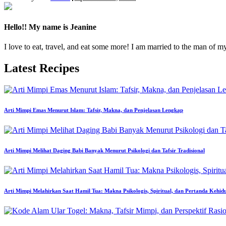
Hello!! My name is Jeanine
I love to eat, travel, and eat some more! I am married to the man of m
Latest Recipes
Arti Mimpi Emas Menurut Islam: Tafsir, Makna, dan Penjelasan Lengkap
Arti Mimpi Melihat Daging Babi Banyak Menurut Psikologi dan Tafsir Tradisional
Arti Mimpi Melahirkan Saat Hamil Tua: Makna Psikologis, Spiritual, dan Pertanda Kehid