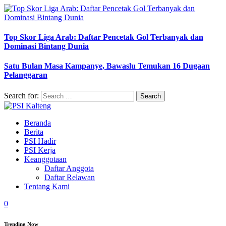
Top Skor Liga Arab: Daftar Pencetak Gol Terbanyak dan
Dominasi Bintang Dunia
Satu Bulan Masa Kampanye, Bawaslu Temukan 16 Dugaan
Pelanggaran
Search for:
Beranda
Berita
PSI Hadir
PSI Kerja
Keanggotaan
Daftar Anggota
Daftar Relawan
Tentang Kami
0
Trending Now