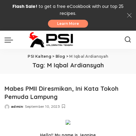
Flash Sale!
to get a free eCookbook with our top 25
recipes.
Learn More
PSI Kalteng
>
Blog
>
M Iqbal Ardiansyah
Tag:
M Iqbal Ardiansyah
Mabes PMII Diresmikan, Ini Kata Tokoh
Pemuda Lampung
admin
September 10, 2023
Posted
by
Hello!! My name is Jeanine