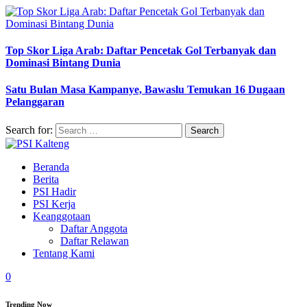
Top Skor Liga Arab: Daftar Pencetak Gol Terbanyak dan
Dominasi Bintang Dunia
Satu Bulan Masa Kampanye, Bawaslu Temukan 16 Dugaan
Pelanggaran
Search for:
Beranda
Berita
PSI Hadir
PSI Kerja
Keanggotaan
Daftar Anggota
Daftar Relawan
Tentang Kami
0
Trending Now