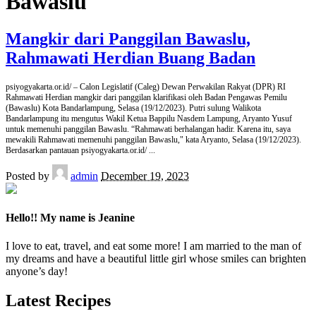
Bawaslu
Mangkir dari Panggilan Bawaslu,
Rahmawati Herdian Buang Badan
psiyogyakarta.or.id/ – Calon Legislatif (Caleg) Dewan Perwakilan Rakyat (DPR) RI
Rahmawati Herdian mangkir dari panggilan klarifikasi oleh Badan Pengawas Pemilu
(Bawaslu) Kota Bandarlampung, Selasa (19/12/2023). Putri sulung Walikota
Bandarlampung itu mengutus Wakil Ketua Bappilu Nasdem Lampung, Aryanto Yusuf
untuk memenuhi panggilan Bawaslu. “Rahmawati berhalangan hadir. Karena itu, saya
mewakili Rahmawati memenuhi panggilan Bawaslu," kata Aryanto, Selasa (19/12/2023).
Berdasarkan pantauan psiyogyakarta.or.id/
...
Posted by
admin
December 19, 2023
Hello!! My name is Jeanine
I love to eat, travel, and eat some more! I am married to the man of
my dreams and have a beautiful little girl whose smiles can brighten
anyone’s day!
Latest Recipes