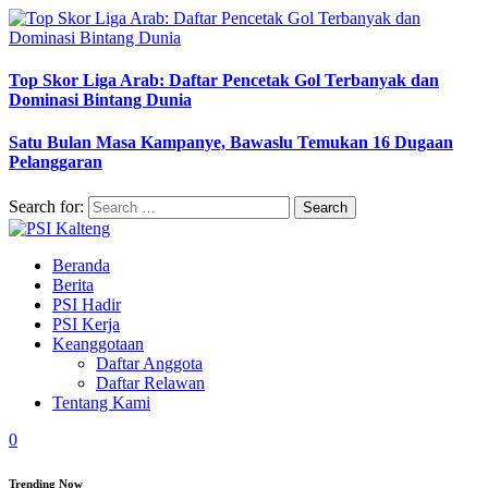
Top Skor Liga Arab: Daftar Pencetak Gol Terbanyak dan
Dominasi Bintang Dunia
Satu Bulan Masa Kampanye, Bawaslu Temukan 16 Dugaan
Pelanggaran
Search for:
Beranda
Berita
PSI Hadir
PSI Kerja
Keanggotaan
Daftar Anggota
Daftar Relawan
Tentang Kami
0
Trending Now