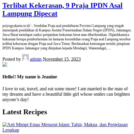
Terlibat Kekerasan, 9 Praja IPDN Asal
Lampung Dipecat
psiyogyakarta.or.id/ – Sembilan Praja asal pendaftaran Provinsi Lampung yang tengah
menempuh pendidikan di Kampus Institut Pemerintahan Dalam Negeri (IPDN), Jatinangor,
Jawa Barat mendapat sanksi penjatuhan hukuman berat atau diberhentikan. Dijatuhkannya
hukuman berupa pemberhentian ini lantaran kesembilan orang Praja asal Lampung tersebut
terlibat kekerasan dengan Praja asal Jawa Timur. Berdasarkan keterangan tertulis pimpinan
IPDN Kampus Jatinangor yang ditujukan kepada Mendagri, Wamendagri,
...
Posted by
admin
November 15, 2023
Hello!! My name is Jeanine
I love to eat, travel, and eat some more! I am married to the man of
my dreams and have a beautiful little girl whose smiles can brighten
anyone’s day!
Latest Recipes