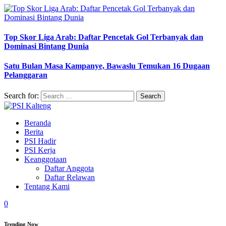
Top Skor Liga Arab: Daftar Pencetak Gol Terbanyak dan
Dominasi Bintang Dunia
Satu Bulan Masa Kampanye, Bawaslu Temukan 16 Dugaan
Pelanggaran
Search for:
Beranda
Berita
PSI Hadir
PSI Kerja
Keanggotaan
Daftar Anggota
Daftar Relawan
Tentang Kami
0
Trending Now