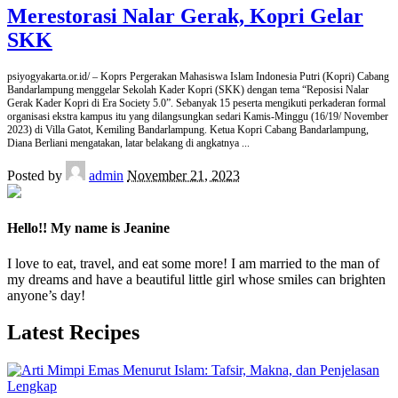
Merestorasi Nalar Gerak, Kopri Gelar
SKK
psiyogyakarta.or.id/ – Koprs Pergerakan Mahasiswa Islam Indonesia Putri (Kopri) Cabang
Bandarlampung menggelar Sekolah Kader Kopri (SKK) dengan tema “Reposisi Nalar
Gerak Kader Kopri di Era Society 5.0”. Sebanyak 15 peserta mengikuti perkaderan formal
organisasi ekstra kampus itu yang dilangsungkan sedari Kamis-Minggu (16/19/ November
2023) di Villa Gatot, Kemiling Bandarlampung. Ketua Kopri Cabang Bandarlampung,
Diana Berliani mengatakan, latar belakang di angkatnya
...
Posted by
admin
November 21, 2023
Hello!! My name is Jeanine
I love to eat, travel, and eat some more! I am married to the man of
my dreams and have a beautiful little girl whose smiles can brighten
anyone’s day!
Latest Recipes