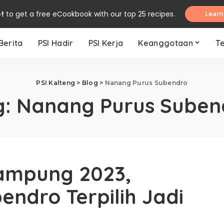
e!
to get a free eCookbook with our top 25 recipes.
Learn
Berita
PSI Hadir
PSI Kerja
Keanggotaan
T
PSI Kalteng
>
Blog
>
Nanang Purus Subendro
g:
Nanang Purus Suben
ampung 2023,
ndro Terpilih Jadi