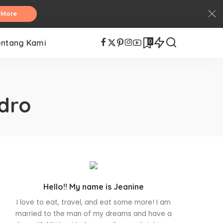
 More
0
entang Kami
dro
Hello!! My name is Jeanine
I love to eat, travel, and eat some more! I am
married to the man of my dreams and have a