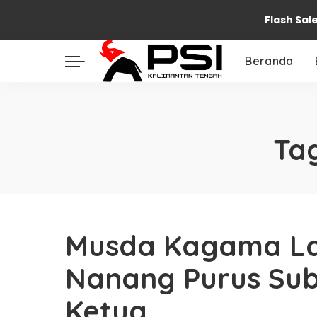
Flash Sal
Beranda
Ta
Musda Kagama L
Nanang Purus Sube
Ketua