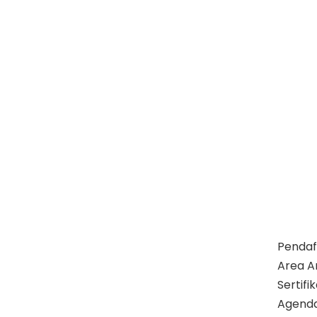
Pendaf
Area A
Sertif
Agend