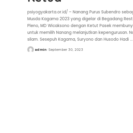
psiyogyakarta.or.id/ – Nanang Purus Subendro seb
Musda Kagama 2023 yang digelar di Begadang Resto
Pleno, MD Wicaksono dengan Ketut Pasek membunyik
untuk memilih Nanang melanjutkan kepengurusan. N
silam. Sesepuh Kagama, Suryono dan Husodo Hadi
...
admin
September 30, 2023
Posted
by