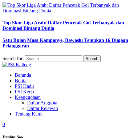
Top Skor Liga Arab: Daftar Pencetak Gol Terbanyak dan
Dominasi Bintang Dunia
Satu Bulan Masa Kampanye, Bawaslu Temukan 16 Dugaan
Pelanggaran
Search for:
Beranda
Berita
PSI Hadir
PSI Kerja
Keanggotaan
Daftar Anggota
Daftar Relawan
Tentang Kami
0
Trending Now