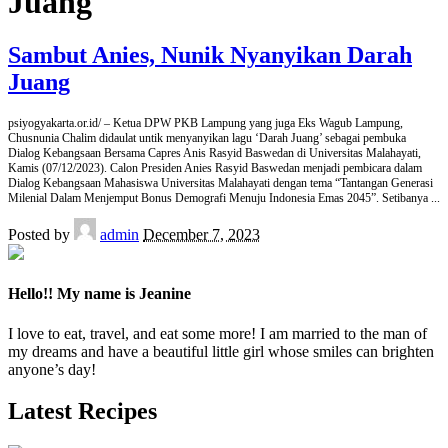
Juang
Sambut Anies, Nunik Nyanyikan Darah
Juang
psiyogyakarta.or.id/ – Ketua DPW PKB Lampung yang juga Eks Wagub Lampung,
Chusnunia Chalim didaulat untik menyanyikan lagu ‘Darah Juang’ sebagai pembuka
Dialog Kebangsaan Bersama Capres Anis Rasyid Baswedan di Universitas Malahayati,
Kamis (07/12/2023). Calon Presiden Anies Rasyid Baswedan menjadi pembicara dalam
Dialog Kebangsaan Mahasiswa Universitas Malahayati dengan tema “Tantangan Generasi
Milenial Dalam Menjemput Bonus Demografi Menuju Indonesia Emas 2045”. Setibanya
...
Posted by
admin
December 7, 2023
Hello!! My name is Jeanine
I love to eat, travel, and eat some more! I am married to the man of
my dreams and have a beautiful little girl whose smiles can brighten
anyone’s day!
Latest Recipes