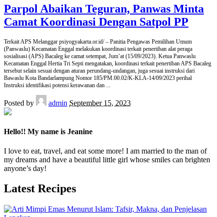
Parpol Abaikan Teguran, Panwas Minta
Camat Koordinasi Dengan Satpol PP
Terkait APS Melanggar psiyogyakarta.or.id/ – Panitia Pengawas Pemilihan Umum
(Panwaslu) Kecamatan Enggal melakukan koordinasi terkait penertiban alat peraga
sosialisasi (APS) Bacaleg ke camat setempat, Jum’at (15/09/2023). Ketua Panwaslu
Kecamatan Enggal Hertia Tri Septi mengatakan, koordinasi terkait penertiban APS Bacaleg
tersebut selain sesuai dengan aturan perundang-undangan, juga sesuai instruksi dari
Bawaslu Kota Bandarlampung Nomor 185/PM.00.02/K-KLA-14/09/2023 perihal
Instruksi identifikasi potensi kerawanan dan
...
Posted by
admin
September 15, 2023
Hello!! My name is Jeanine
I love to eat, travel, and eat some more! I am married to the man of
my dreams and have a beautiful little girl whose smiles can brighten
anyone’s day!
Latest Recipes