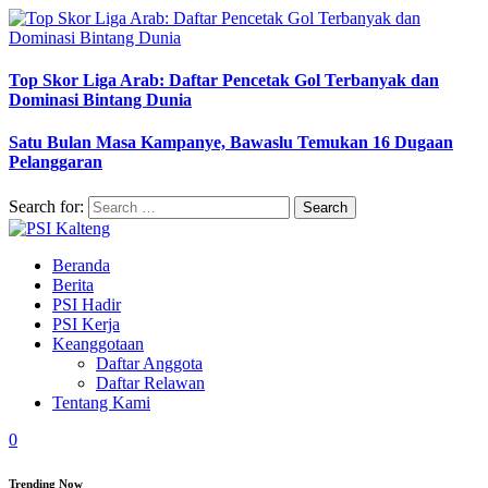
Top Skor Liga Arab: Daftar Pencetak Gol Terbanyak dan
Dominasi Bintang Dunia
Satu Bulan Masa Kampanye, Bawaslu Temukan 16 Dugaan
Pelanggaran
Search for:
Beranda
Berita
PSI Hadir
PSI Kerja
Keanggotaan
Daftar Anggota
Daftar Relawan
Tentang Kami
0
Trending Now