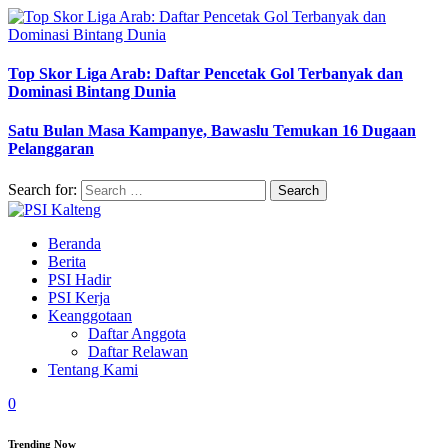
Top Skor Liga Arab: Daftar Pencetak Gol Terbanyak dan
Dominasi Bintang Dunia
Satu Bulan Masa Kampanye, Bawaslu Temukan 16 Dugaan
Pelanggaran
Search for:
Beranda
Berita
PSI Hadir
PSI Kerja
Keanggotaan
Daftar Anggota
Daftar Relawan
Tentang Kami
0
Trending Now