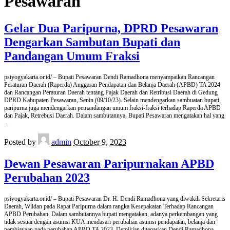
Pesawaran
Gelar Dua Paripurna, DPRD Pesawaran
Dengarkan Sambutan Bupati dan
Pandangan Umum Fraksi
psiyogyakarta.or.id/ – Bupati Pesawaran Dendi Ramadhona menyampaikan Rancangan
Peraturan Daerah (Raperda) Anggaran Pendapatan dan Belanja Daerah (APBD) TA 2024
dan Rancangan Peraturan Daerah tentang Pajak Daerah dan Retribusi Daerah di Gedung
DPRD Kabupaten Pesawaran, Senin (09/10/23). Selain mendengarkan sambuatan bupati,
paripurna juga mendengarkan pemandangan umum fraksi-fraksi terhadap Raperda APBD
dan Pajak, Retrebusi Daerah. Dalam sambutannya, Bupati Pesawaran mengatakan hal yang
...
Posted by
admin
October 9, 2023
Dewan Pesawaran Paripurnakan APBD
Perubahan 2023
psiyogyakarta.or.id/ – Bupati Pesawaran Dr. H. Dendi Ramadhona yang diwakili Sekretaris
Daerah, Wildan pada Rapat Paripurna dalam rangka Kesepakatan Terhadap Rancangan
APBD Perubahan. Dalam sambutannya bupati mengatakan, adanya perkembangan yang
tidak sesuai dengan asumsi KUA mendasari perubahan asumsi pendapatan, belanja dan
pembiayaan pada perubahan APBD TA 2023. Demikian ditegaskan Dendi Ramadhona