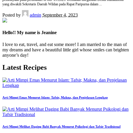
yang diwakili Sekretaris Daerah Wildan pada Rapat Paripurna dalam
...
Posted by
admin
September 4, 2023
Hello!! My name is Jeanine
I love to eat, travel, and eat some more! I am married to the man of
my dreams and have a beautiful little girl whose smiles can brighten
anyone’s day!
Latest Recipes
Arti Mimpi Emas Menurut Islam: Tafsir, Makna, dan Penjelasan Lengkap
Arti Mimpi Melihat Daging Babi Banyak Menurut Psikologi dan Tafsir Tradisional