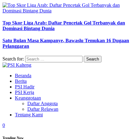
Top Skor Liga Arab: Daftar Pencetak Gol Terbanyak dan
Dominasi Bintang Dunia
Satu Bulan Masa Kampanye, Bawaslu Temukan 16 Dugaan
Pelanggaran
Search for:
Beranda
Berita
PSI Hadir
PSI Kerja
Keanggotaan
Daftar Anggota
Daftar Relawan
Tentang Kami
0
Trending Now