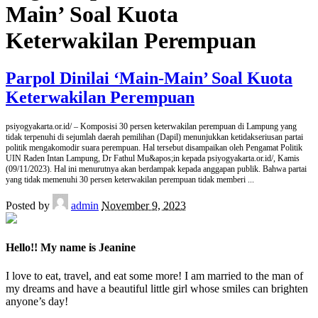
Main’ Soal Kuota
Keterwakilan Perempuan
Parpol Dinilai ‘Main-Main’ Soal Kuota
Keterwakilan Perempuan
psiyogyakarta.or.id/ – Komposisi 30 persen keterwakilan perempuan di Lampung yang
tidak terpenuhi di sejumlah daerah pemilihan (Dapil) menunjukkan ketidakseriusan partai
politik mengakomodir suara perempuan. Hal tersebut disampaikan oleh Pengamat Politik
UIN Raden Intan Lampung, Dr Fathul Mu&apos;in kepada psiyogyakarta.or.id/, Kamis
(09/11/2023). Hal ini menurutnya akan berdampak kepada anggapan publik. Bahwa partai
yang tidak memenuhi 30 persen keterwakilan perempuan tidak memberi
...
Posted by
admin
November 9, 2023
Hello!! My name is Jeanine
I love to eat, travel, and eat some more! I am married to the man of
my dreams and have a beautiful little girl whose smiles can brighten
anyone’s day!