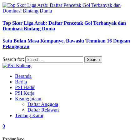
Top Skor Liga Arab: Daftar Pencetak Gol Terbanyak dan
Dominasi Bintang Dunia
Satu Bulan Masa Kampanye, Bawaslu Temukan 16 Dugaan
Pelanggaran
Search for:
Beranda
Berita
PSI Hadir
PSI Kerja
Keanggotaan
Daftar Anggota
Daftar Relawan
Tentang Kami
0
Trending Now