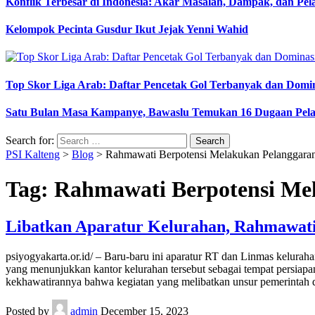
Konflik Terbesar di Indonesia: Akar Masalah, Dampak, dan Pe
Kelompok Pecinta Gusdur Ikut Jejak Yenni Wahid
Top Skor Liga Arab: Daftar Pencetak Gol Terbanyak dan Domi
Satu Bulan Masa Kampanye, Bawaslu Temukan 16 Dugaan Pel
Search for:
PSI Kalteng
>
Blog
>
Rahmawati Berpotensi Melakukan Pelanggar
Tag:
Rahmawati Berpotensi Me
Libatkan Aparatur Kelurahan, Rahmawat
psiyogyakarta.or.id/ – Baru-baru ini aparatur RT dan Linmas kelu
yang menunjukkan kantor kelurahan tersebut sebagai tempat persia
kekhawatirannya bahwa kegiatan yang melibatkan unsur pemerintah 
Posted by
admin
December 15, 2023