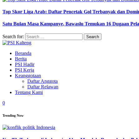
Top Skor Liga Arab: Daftar Pencetak Gol Terbanyak dan Domi
Satu Bulan Masa Kampanye, Bawaslu Temukan 16 Dugaan Pel
Search for:
Beranda
Berita
PSI Hadir
PSI Kerja
Keanggotaan
Daftar Anggota
Daftar Relawan
Tentang Kami
0
Trending Now