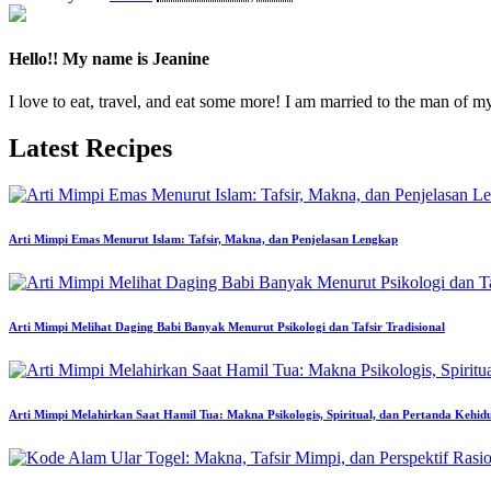
Hello!! My name is Jeanine
I love to eat, travel, and eat some more! I am married to the man of m
Latest Recipes
Arti Mimpi Emas Menurut Islam: Tafsir, Makna, dan Penjelasan Lengkap
Arti Mimpi Melihat Daging Babi Banyak Menurut Psikologi dan Tafsir Tradisional
Arti Mimpi Melahirkan Saat Hamil Tua: Makna Psikologis, Spiritual, dan Pertanda Kehid