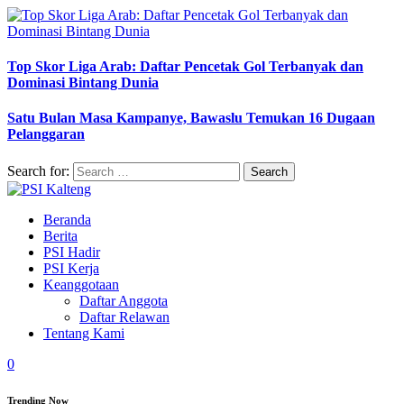
Top Skor Liga Arab: Daftar Pencetak Gol Terbanyak dan
Dominasi Bintang Dunia
Satu Bulan Masa Kampanye, Bawaslu Temukan 16 Dugaan
Pelanggaran
Search for:
Beranda
Berita
PSI Hadir
PSI Kerja
Keanggotaan
Daftar Anggota
Daftar Relawan
Tentang Kami
0
Trending Now