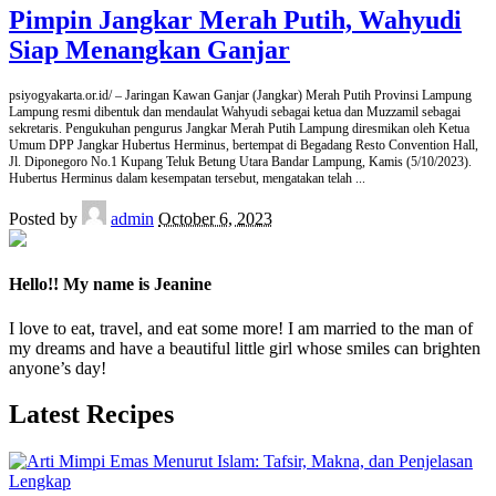
Pimpin Jangkar Merah Putih, Wahyudi
Siap Menangkan Ganjar
psiyogyakarta.or.id/ – Jaringan Kawan Ganjar (Jangkar) Merah Putih Provinsi Lampung
Lampung resmi dibentuk dan mendaulat Wahyudi sebagai ketua dan Muzzamil sebagai
sekretaris. Pengukuhan pengurus Jangkar Merah Putih Lampung diresmikan oleh Ketua
Umum DPP Jangkar Hubertus Herminus, bertempat di Begadang Resto Convention Hall,
Jl. Diponegoro No.1 Kupang Teluk Betung Utara Bandar Lampung, Kamis (5/10/2023).
Hubertus Herminus dalam kesempatan tersebut, mengatakan telah
...
Posted by
admin
October 6, 2023
Hello!! My name is Jeanine
I love to eat, travel, and eat some more! I am married to the man of
my dreams and have a beautiful little girl whose smiles can brighten
anyone’s day!
Latest Recipes