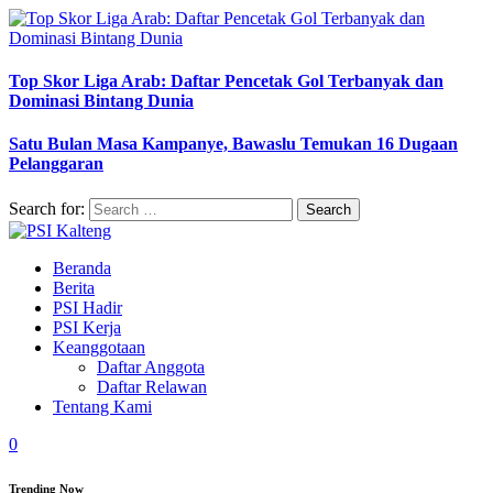
Top Skor Liga Arab: Daftar Pencetak Gol Terbanyak dan
Dominasi Bintang Dunia
Satu Bulan Masa Kampanye, Bawaslu Temukan 16 Dugaan
Pelanggaran
Search for:
Beranda
Berita
PSI Hadir
PSI Kerja
Keanggotaan
Daftar Anggota
Daftar Relawan
Tentang Kami
0
Trending Now