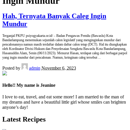
Ingin Mundur
Hah, Ternyata Banyak Caleg Ingin
Mundur
Terganjal PKPU psiyogyakarta.or.id/ – Badan Pengawas Pemilu (Bawaslu) Kota
Bandarlampung menemukan sejumlah calon legislatif yang menginginkan mundur dari
pencalonannya namun masih terdaftar dalam daftar calon tetap (DCT). Hal itu diungkapkan
oleh Kordinator Divisi Hukum dan Penyelesaian Sengketa Bawaslu Kota Bandarlampung,
Hasanuddin Alam, Senin (06/11/2023). Menurut Hasan, terdapat caleg dari berbagai parpol
yang ingin mundur dari pencalonan. Namun, keinginan caleg tersebut
...
Posted by
admin
November 6, 2023
Hello!! My name is Jeanine
I love to eat, travel, and eat some more! I am married to the man of
my dreams and have a beautiful little girl whose smiles can brighten
anyone’s day!
Latest Recipes