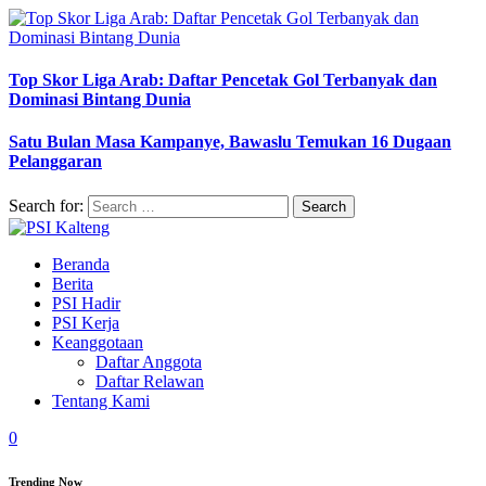
Top Skor Liga Arab: Daftar Pencetak Gol Terbanyak dan
Dominasi Bintang Dunia
Satu Bulan Masa Kampanye, Bawaslu Temukan 16 Dugaan
Pelanggaran
Search for:
Beranda
Berita
PSI Hadir
PSI Kerja
Keanggotaan
Daftar Anggota
Daftar Relawan
Tentang Kami
0
Trending Now