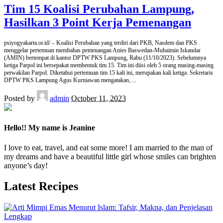
Tim 15 Koalisi Perubahan Lampung,
Hasilkan 3 Point Kerja Pemenangan
psiyogyakarta.or.id/ – Koalisi Perubahan yang terdiri dari PKB, Nasdem dan PKS
menggelar pertemuan membahas pemenangan Anies Baswedan-Muhaimin Iskandar
(AMIN) bertempat di kantor DPTW PKS Lampung, Rabu (11/10/2023). Sebelumnya
ketiga Parpol ini bersepakat membentuk tim 15. Tim ini diisi oleh 5 orang masing-masing
perwakilan Parpol. Diketahui pertemuan tim 15 kali ini, merupakan kali ketiga. Sekretaris
DPTW PKS Lampung Agus Kurniawan mengatakan,
...
Posted by
admin
October 11, 2023
Hello!! My name is Jeanine
I love to eat, travel, and eat some more! I am married to the man of
my dreams and have a beautiful little girl whose smiles can brighten
anyone’s day!
Latest Recipes