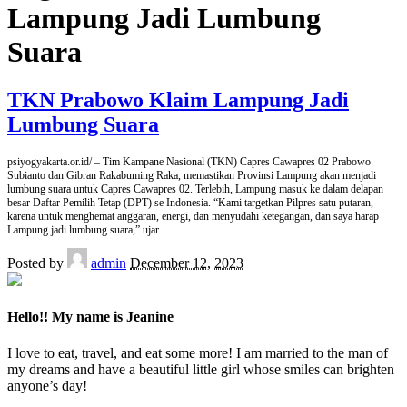
Lampung Jadi Lumbung
Suara
TKN Prabowo Klaim Lampung Jadi
Lumbung Suara
psiyogyakarta.or.id/ – Tim Kampane Nasional (TKN) Capres Cawapres 02 Prabowo
Subianto dan Gibran Rakabuming Raka, memastikan Provinsi Lampung akan menjadi
lumbung suara untuk Capres Cawapres 02. Terlebih, Lampung masuk ke dalam delapan
besar Daftar Pemilih Tetap (DPT) se Indonesia. “Kami targetkan Pilpres satu putaran,
karena untuk menghemat anggaran, energi, dan menyudahi ketegangan, dan saya harap
Lampung jadi lumbung suara,” ujar
...
Posted by
admin
December 12, 2023
Hello!! My name is Jeanine
I love to eat, travel, and eat some more! I am married to the man of
my dreams and have a beautiful little girl whose smiles can brighten
anyone’s day!