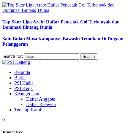
Top Skor Liga Arab: Daftar Pencetak Gol Terbanyak dan
Dominasi Bintang Dunia
Satu Bulan Masa Kampanye, Bawaslu Temukan 16 Dugaan
Pelanggaran
Search for:
Beranda
Berita
PSI Hadir
PSI Kerja
Keanggotaan
Daftar Anggota
Daftar Relawan
Tentang Kami
0
Trending Now