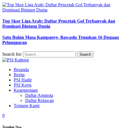
Top Skor Liga Arab: Daftar Pencetak Gol Terbanyak dan
Dominasi Bintang Dunia
Satu Bulan Masa Kampanye, Bawaslu Temukan 16 Dugaan
Pelanggaran
Search for:
Beranda
Berita
PSI Hadir
PSI Kerja
Keanggotaan
Daftar Anggota
Daftar Relawan
Tentang Kami
0
Trending Now