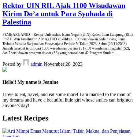
Rektor UIN RIL Ajak 1100 Wisudawan
Kirim Do’a untuk Para Syuhada di
Palestina
PEMBARUANID – Rektor Universitas Islam Negeri (UIN) Raden Intan Lampung (RIL),
Prof H Wan Jamaluddin Z MAg PhD kukuhkan 1100 wisudawan pada Sidang Senat
Terbuka Wisuda Sarjana dan Pascasarjana Periode V Tahun 2023, Sabtu (25/11/2023).
Jumlah tersebut terdiri dari 1038 wisudawan Sarjana (S1), 58 wisudawan magister (S2),
dan 7 wisudawan program doktor (S3) yang berasal dari 42 Program Studi di
...
Posted by
admin
November 26, 2023
Hello!! My name is Jeanine
I love to eat, travel, and eat some more! I am married to the man of
my dreams and have a beautiful little girl whose smiles can brighten
anyone’s day!
Latest Recipes