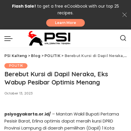
Flash Sale!
to get a free eCookbook with our top 25
recipes.
Learn More
PSI Kalteng
>
Blog
>
POLITIK
>
Berebut Kursi di Dapil Neraka, Eks Wabup Pesibar Optimis Menang
POLITIK
Berebut Kursi di Dapil Neraka, Eks
Wabup Pesibar Optimis Menang
October 13, 2023
psiyogyakarta.or.id/
– Mantan Wakil Bupati Pertama
Pesisir Barat, Erlina optimis dapat meraih kursi DPRD
Provinsi Lampung di daerah pemilihan (Dapil) 1 Kota