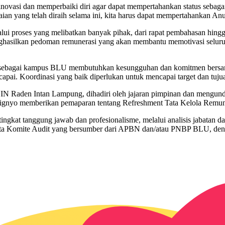
inovasi dan memperbaiki diri agar dapat mempertahankan status seba
aian yang telah diraih selama ini, kita harus dapat mempertahankan 
lalui proses yang melibatkan banyak pihak, dari rapat pembahasan hin
nghasilkan pedoman remunerasi yang akan membantu memotivasi selu
ebagai kampus BLU membutuhkan kesungguhan dan komitmen bersama. 
capai. Koordinasi yang baik diperlukan untuk mencapai target dan tujua
) UIN Raden Intan Lampung, dihadiri oleh jajaran pimpinan dan meng
wignyo memberikan pemaparan tentang Refreshment Tata Kelola Remu
ngkat tanggung jawab dan profesionalisme, melalui analisis jabatan dan
ota Komite Audit yang bersumber dari APBN dan/atau PNBP BLU, 