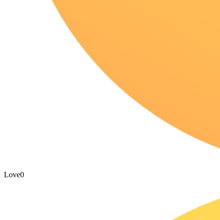
Love
0