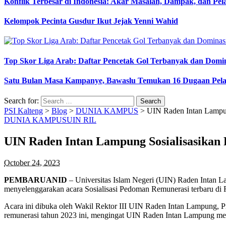
Konflik Terbesar di Indonesia: Akar Masalah, Dampak, dan Pe
Kelompok Pecinta Gusdur Ikut Jejak Yenni Wahid
Top Skor Liga Arab: Daftar Pencetak Gol Terbanyak dan Domi
Satu Bulan Masa Kampanye, Bawaslu Temukan 16 Dugaan Pel
Search for:
PSI Kalteng
>
Blog
>
DUNIA KAMPUS
>
UIN Raden Intan Lampun
DUNIA KAMPUS
UIN RIL
UIN Raden Intan Lampung Sosialisasikan
October 24, 2023
PEMBARUANID
– Universitas Islam Negeri (UIN) Raden Intan L
menyelenggarakan acara Sosialisasi Pedoman Remunerasi terbaru di 
Acara ini dibuka oleh Wakil Rektor III UIN Raden Intan Lampung, 
remunerasi tahun 2023 ini, mengingat UIN Raden Intan Lampung men