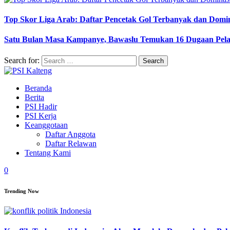
Top Skor Liga Arab: Daftar Pencetak Gol Terbanyak dan Domi
Satu Bulan Masa Kampanye, Bawaslu Temukan 16 Dugaan Pel
Search for:
Beranda
Berita
PSI Hadir
PSI Kerja
Keanggotaan
Daftar Anggota
Daftar Relawan
Tentang Kami
0
Trending Now