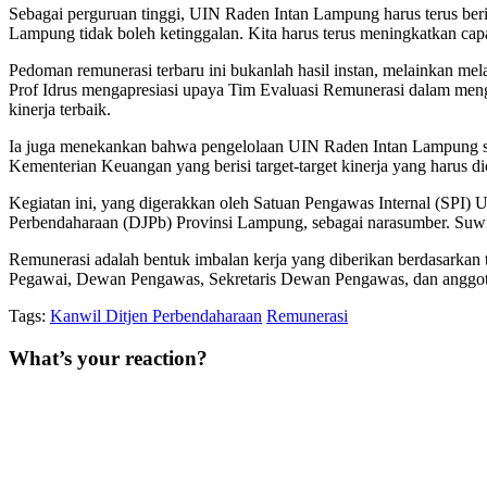
Sebagai perguruan tinggi, UIN Raden Intan Lampung harus terus ber
Lampung tidak boleh ketinggalan. Kita harus terus meningkatkan cap
Pedoman remunerasi terbaru ini bukanlah hasil instan, melainkan me
Prof Idrus mengapresiasi upaya Tim Evaluasi Remunerasi dalam me
kinerja terbaik.
Ia juga menekankan bahwa pengelolaan UIN Raden Intan Lampung s
Kementerian Keuangan yang berisi target-target kinerja yang harus di
Kegiatan ini, yang digerakkan oleh Satuan Pengawas Internal (SPI
Perbendaharaan (DJPb) Provinsi Lampung, sebagai narasumber. Su
Remunerasi adalah bentuk imbalan kerja yang diberikan berdasarkan ti
Pegawai, Dewan Pengawas, Sekretaris Dewan Pengawas, dan angg
Tags:
Kanwil Ditjen Perbendaharaan
Remunerasi
What’s your reaction?