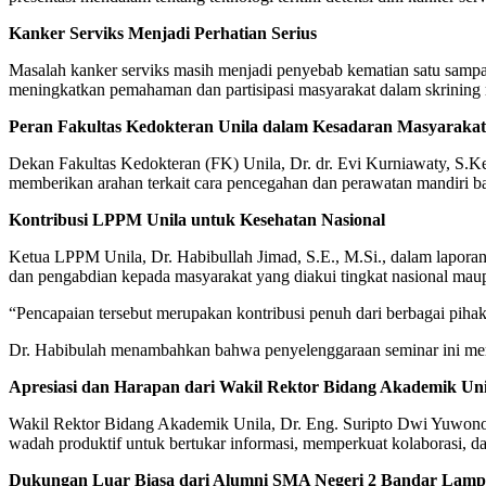
Kanker Serviks Menjadi Perhatian Serius
Masalah kanker serviks masih menjadi penyebab kematian satu sampai
meningkatkan pemahaman dan partisipasi masyarakat dalam skrining r
Peran Fakultas Kedokteran Unila dalam Kesadaran Masyarakat
Dekan Fakultas Kedokteran (FK) Unila, Dr. dr. Evi Kurniawaty, S.Ke
memberikan arahan terkait cara pencegahan dan perawatan mandiri ba
Kontribusi LPPM Unila untuk Kesehatan Nasional
Ketua LPPM Unila, Dr. Habibullah Jimad, S.E., M.Si., dalam laporann
dan pengabdian kepada masyarakat yang diakui tingkat nasional maup
“Pencapaian tersebut merupakan kontribusi penuh dari berbagai piha
Dr. Habibulah menambahkan bahwa penyelenggaraan seminar ini merupa
Apresiasi dan Harapan dari Wakil Rektor Bidang Akademik Uni
Wakil Rektor Bidang Akademik Unila, Dr. Eng. Suripto Dwi Yuwono, S
wadah produktif untuk bertukar informasi, memperkuat kolaborasi, d
Dukungan Luar Biasa dari Alumni SMA Negeri 2 Bandar Lam