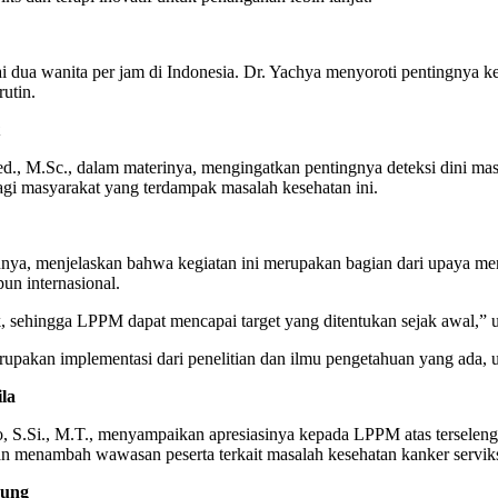
 dua wanita per jam di Indonesia. Dr. Yachya menyoroti pentingnya ke
utin.
d., M.Sc., dalam materinya, mengingatkan pentingnya deteksi dini mas
gi masyarakat yang terdampak masalah kesehatan ini.
ya, menjelaskan bahwa kegiatan ini merupakan bagian dari upaya mencap
un internasional.
k, sehingga LPPM dapat mencapai target yang ditentukan sejak awal,” u
kan implementasi dari penelitian dan ilmu pengetahuan yang ada, unt
la
.Si., M.T., menyampaikan apresiasinya kepada LPPM atas terselenggar
an menambah wawasan peserta terkait masalah kesehatan kanker servik
pung