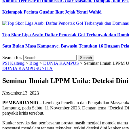
Konflik Terbesar di Indonesia: Akar Masalah, Dampak, dan Pe
Kelompok Pecinta Gusdur Ikut Jejak Yenni Wahid
Top Skor Liga Arab: Daftar Pencetak Gol Terbanyak dan Domi
Satu Bulan Masa Kampanye, Bawaslu Temukan 16 Dugaan Pel
Search for:
PSI Kalteng
>
Blog
>
DUNIA KAMPUS
>
Seminar Ilmiah LPPM Uni
DUNIA KAMPUS
UNILA
Seminar Ilmiah LPPM Unila: Deteksi Dini
November 13, 2023
PEMBARUANID
– Lembaga Penelitian dan Pengabdian Masyarakat
Lampung, pada Sabtu, 11 November 2023. Dengan tema “Deteksi Dini 
penyakit kritis tersebut.
Kanker serviks dan pembesaran prostat masih menjadi momok utama 
presentasi mendalam tentang teknologi terkini deteksi dini kanker serv