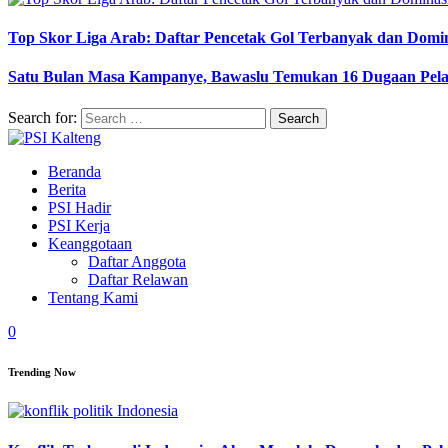
Top Skor Liga Arab: Daftar Pencetak Gol Terbanyak dan Domi
Satu Bulan Masa Kampanye, Bawaslu Temukan 16 Dugaan Pel
Search for:
Beranda
Berita
PSI Hadir
PSI Kerja
Keanggotaan
Daftar Anggota
Daftar Relawan
Tentang Kami
0
Trending Now