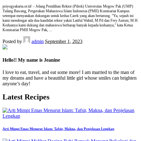
psiyogyakarta.or.id/ – Jelang Pemilihan Rektor (Pilrek) Universitas Megow Pak (UMP)
Tulang Bawang, Pergerakan Mahasiswa Islam Indonesia (PMII) Komisariat Kampus
setempat menyatakan dukungan untuk kedua Carek yang akan bertarung. “Ya, sejauh ini
kami mendengar ada dua kandidat rektor yakni Latiful Wahid, M.Pd dan Fery Antoni, M.H.
Keduanya kami dukung dan mahasiswa berharap banyak kepada keduanya,” kata Ketua
Komisariat PMII Megow Pak,
...
Posted by
admin
September 1, 2023
Hello!! My name is Jeanine
I love to eat, travel, and eat some more! I am married to the man of
my dreams and have a beautiful little girl whose smiles can brighten
anyone’s day!
Latest Recipes
Arti Mimpi Emas Menurut Islam: Tafsir, Makna, dan Penjelasan Lengkap