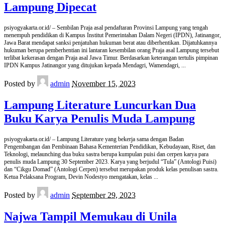
Lampung Dipecat
psiyogyakarta.or.id/ – Sembilan Praja asal pendaftaran Provinsi Lampung yang tengah
menempuh pendidikan di Kampus Institut Pemerintahan Dalam Negeri (IPDN), Jatinangor,
Jawa Barat mendapat sanksi penjatuhan hukuman berat atau diberhentikan. Dijatuhkannya
hukuman berupa pemberhentian ini lantaran kesembilan orang Praja asal Lampung tersebut
terlibat kekerasan dengan Praja asal Jawa Timur. Berdasarkan keterangan tertulis pimpinan
IPDN Kampus Jatinangor yang ditujukan kepada Mendagri, Wamendagri,
...
Posted by
admin
November 15, 2023
Lampung Literature Luncurkan Dua
Buku Karya Penulis Muda Lampung
psiyogyakarta.or.id/ – Lampung Literature yang bekerja sama dengan Badan
Pengembangan dan Pembinaan Bahasa Kementerian Pendidikan, Kebudayaan, Riset, dan
Teknologi, melaunching dua buku sastra berupa kumpulan puisi dan cerpen karya para
penulis muda Lampung 30 September 2023. Karya yang berjudul “Tula” (Antologi Puisi)
dan “Cikgu Domad” (Antologi Cerpen) tersebut merupakan produk kelas penulisan sastra.
Ketua Pelaksana Program, Devin Nodestyo mengatakan, kelas
...
Posted by
admin
September 29, 2023
Najwa Tampil Memukau di Unila