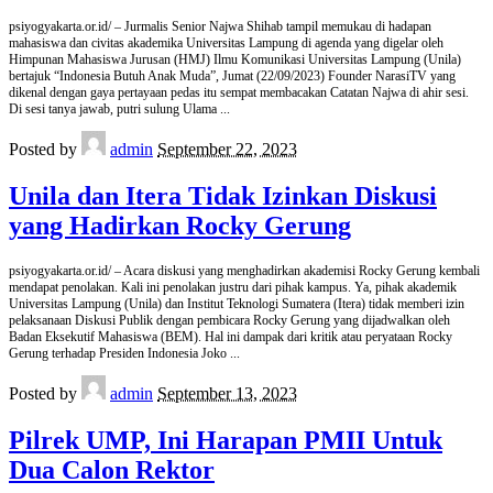
psiyogyakarta.or.id/ – Jurmalis Senior Najwa Shihab tampil memukau di hadapan
mahasiswa dan civitas akademika Universitas Lampung di agenda yang digelar oleh
Himpunan Mahasiswa Jurusan (HMJ) Ilmu Komunikasi Universitas Lampung (Unila)
bertajuk “Indonesia Butuh Anak Muda”, Jumat (22/09/2023) Founder NarasiTV yang
dikenal dengan gaya pertayaan pedas itu sempat membacakan Catatan Najwa di ahir sesi.
Di sesi tanya jawab, putri sulung Ulama
...
Posted by
admin
September 22, 2023
Unila dan Itera Tidak Izinkan Diskusi
yang Hadirkan Rocky Gerung
psiyogyakarta.or.id/ – Acara diskusi yang menghadirkan akademisi Rocky Gerung kembali
mendapat penolakan. Kali ini penolakan justru dari pihak kampus. Ya, pihak akademik
Universitas Lampung (Unila) dan Institut Teknologi Sumatera (Itera) tidak memberi izin
pelaksanaan Diskusi Publik dengan pembicara Rocky Gerung yang dijadwalkan oleh
Badan Eksekutif Mahasiswa (BEM). Hal ini dampak dari kritik atau peryataan Rocky
Gerung terhadap Presiden Indonesia Joko
...
Posted by
admin
September 13, 2023
Pilrek UMP, Ini Harapan PMII Untuk
Dua Calon Rektor