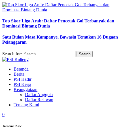
Top Skor Liga Arab: Daftar Pencetak Gol Terbanyak dan
Dominasi Bintang Dunia
Satu Bulan Masa Kampanye, Bawaslu Temukan 16 Dugaan
Pelanggaran
Search for:
Beranda
Berita
PSI Hadir
PSI Kerja
Keanggotaan
Daftar Anggota
Daftar Relawan
Tentang Kami
0
Trending Now