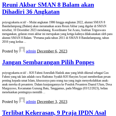
Reuni Akbar SMAN 8 Balam akan
Dihadiri 36 Angkatan
psiyogyakarta.or.id/ – Mulai angkatan 1986 hingga angkatan 2022, alumni SMAN 8
Bandarlampung (Balam) akan meramaikan acara Reuni Akbar yang digelar di SMAN
tersebut, 10 Desember 2023 mendatang. Koordinator Sie Acara, Andrian Triguswara
mengatakan, gelaran reuni akbar ini merupakan yang ketiga kalinya dilaksanakan oleh para
alumni SMAN 8 Balam. “Pertama pada tahun 2011 di SMAN 8 Bandarlampung, tahun
2016 yang kedua
...
Posted by
admin
December 6, 2023
Jangan Sembarangan Pilih Ponpes
psiyogyakarta.or.id/ – KH Fahmi Amrullah Hadzik atau yang lebih dikenal sebagai Gus
Fahmi yang tak lain adalah cucu Hadratus Syaikh KH Hasyim Asyari memberikan pesan
penting kepada umat Islam, khususnya para orang tua yang ingin menyekolahkan anak-
anak mereka di pesantren. Dalam kunjungannya ke Pondok Pesantren Daarul Ulum, Desa
Margoyoso, Kecamatan Gunung Batu, Tanggamus, pada Minggu (03/12/2023), beliau
menekankan pentingnya memilih
...
Posted by
admin
December 3, 2023
Terlibat Kekerasan, 9 Praja IPDN Asal