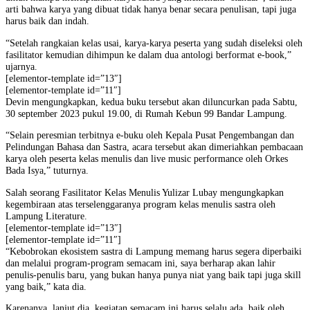
arti bahwa karya yang dibuat tidak hanya benar secara penulisan, tapi juga
harus baik dan indah.
“Setelah rangkaian kelas usai, karya-karya peserta yang sudah diseleksi oleh
fasilitator kemudian dihimpun ke dalam dua antologi berformat e-book,”
ujarnya.
[elementor-template id=”13″]
[elementor-template id=”11″]
Devin mengungkapkan, kedua buku tersebut akan diluncurkan pada Sabtu,
30 september 2023 pukul 19.00, di Rumah Kebun 99 Bandar Lampung.
“Selain peresmian terbitnya e-buku oleh Kepala Pusat Pengembangan dan
Pelindungan Bahasa dan Sastra, acara tersebut akan dimeriahkan pembacaan
karya oleh peserta kelas menulis dan live music performance oleh Orkes
Bada Isya,” tuturnya.
Salah seorang Fasilitator Kelas Menulis Yulizar Lubay mengungkapkan
kegembiraan atas terselenggaranya program kelas menulis sastra oleh
Lampung Literature.
[elementor-template id=”13″]
[elementor-template id=”11″]
“Kebobrokan ekosistem sastra di Lampung memang harus segera diperbaiki
dan melalui program-program semacam ini, saya berharap akan lahir
penulis-penulis baru, yang bukan hanya punya niat yang baik tapi juga skill
yang baik,” kata dia.
Karenanya, lanjut dia, kegiatan semacam ini harus selalu ada, baik oleh