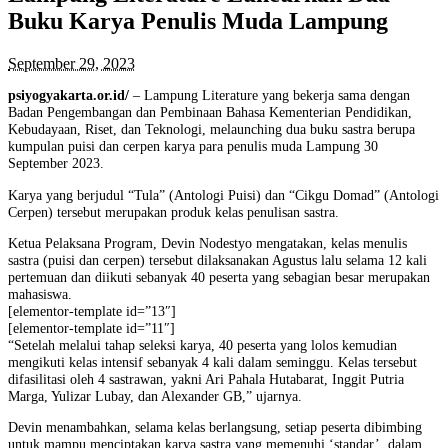
Buku Karya Penulis Muda Lampung
September 29, 2023
psiyogyakarta.or.id/
– Lampung Literature yang bekerja sama dengan
Badan Pengembangan dan Pembinaan Bahasa Kementerian Pendidikan,
Kebudayaan, Riset, dan Teknologi, melaunching dua buku sastra berupa
kumpulan puisi dan cerpen karya para penulis muda Lampung 30
September 2023.
Karya yang berjudul “Tula” (Antologi Puisi) dan “Cikgu Domad” (Antologi
Cerpen) tersebut merupakan produk kelas penulisan sastra.
Ketua Pelaksana Program, Devin Nodestyo mengatakan, kelas menulis
sastra (puisi dan cerpen) tersebut dilaksanakan Agustus lalu selama 12 kali
pertemuan dan diikuti sebanyak 40 peserta yang sebagian besar merupakan
mahasiswa.
[elementor-template id=”13″]
[elementor-template id=”11″]
“Setelah melalui tahap seleksi karya, 40 peserta yang lolos kemudian
mengikuti kelas intensif sebanyak 4 kali dalam seminggu. Kelas tersebut
difasilitasi oleh 4 sastrawan, yakni Ari Pahala Hutabarat, Inggit Putria
Marga, Yulizar Lubay, dan Alexander GB,” ujarnya.
Devin menambahkan, selama kelas berlangsung, setiap peserta dibimbing
untuk mampu menciptakan karya sastra yang memenuhi ‘standar’, dalam