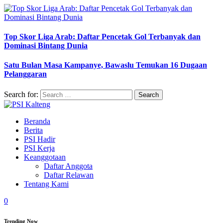
Top Skor Liga Arab: Daftar Pencetak Gol Terbanyak dan
Dominasi Bintang Dunia
Satu Bulan Masa Kampanye, Bawaslu Temukan 16 Dugaan
Pelanggaran
Search for:
Beranda
Berita
PSI Hadir
PSI Kerja
Keanggotaan
Daftar Anggota
Daftar Relawan
Tentang Kami
0
Trending Now