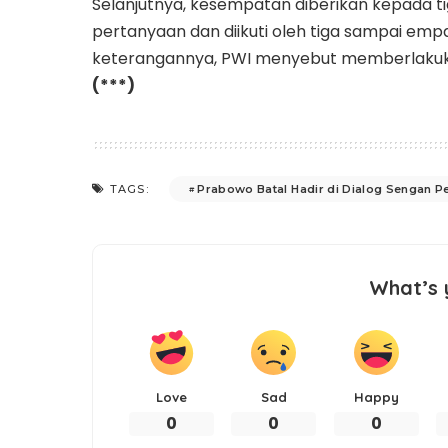
Selanjutnya, kesempatan diberikan kepada 
pertanyaan dan diikuti oleh tiga sampai emp
keterangannya, PWI menyebut memberlakuk
(***)
Prabowo Batal Hadir di Dialog Sengan P
TAGS:
What’s 
Love
Sad
Happy
0
0
0