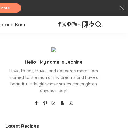
 More
0
entang Kami
Hello!! My name is Jeanine
I love to eat, travel, and eat some more! I am
married to the man of my dreams and have a
beautiful little girl whose smiles can brighten
anyone’s day!
Latest Recipes