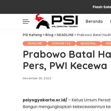
Flash Sal
Beranda
PSI Kalteng
>
Blog
>
HEADLINE
>
Prabowo Batal Hadi
HEADLINE
KOMUNITAS
NASIONAL
PE
Prabowo Batal Ha
Pers, PWI Kecewa
December 30, 2023
psiyogyakarta.or.id/
– Ketua Umum Persatu
Bangun mengungkapkan kekecewaannya kepa