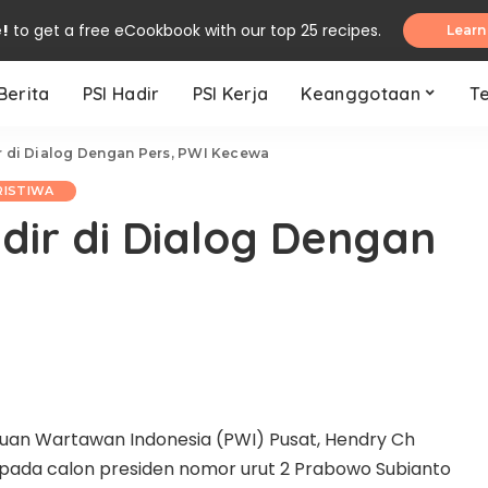
e!
to get a free eCookbook with our top 25 recipes.
Learn
Berita
PSI Hadir
PSI Kerja
Keanggotaan
T
r di Dialog Dengan Pers, PWI Kecewa
RISTIWA
dir di Dialog Dengan
an Wartawan Indonesia (PWI) Pusat, Hendry Ch
da calon presiden nomor urut 2 Prabowo Subianto