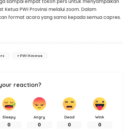
tiga sampai empat tokoh pers untuk menyampaikan
at Ketua PWI Provinsi melalui zoom. Dalam
an format acara yang sama kepada semua capres.
ers
PWI Kecewa
your reaction?
Sleepy
Angry
Dead
Wink
0
0
0
0