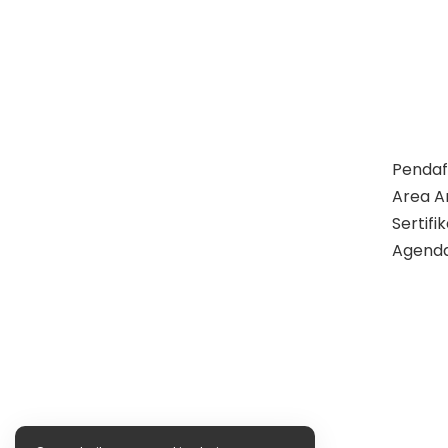
Pendaf
Area A
Sertif
Agend