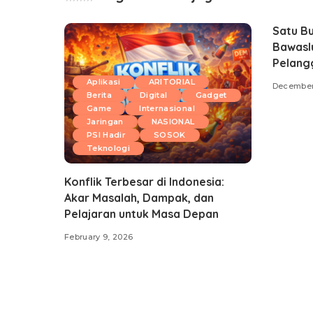
Satu B
Bawasl
Pelang
Aplikasi
ARITORIAL
December
Berita
Digital
Gadget
Game
Internasional
Jaringan
NASIONAL
PSI Hadir
SOSOK
Teknologi
Konflik Terbesar di Indonesia:
Akar Masalah, Dampak, dan
Pelajaran untuk Masa Depan
February 9, 2026