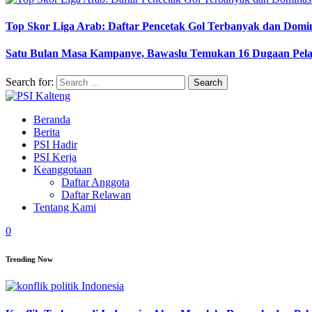
Top Skor Liga Arab: Daftar Pencetak Gol Terbanyak dan Domi
Satu Bulan Masa Kampanye, Bawaslu Temukan 16 Dugaan Pel
Search for:
Beranda
Berita
PSI Hadir
PSI Kerja
Keanggotaan
Daftar Anggota
Daftar Relawan
Tentang Kami
0
Trending Now