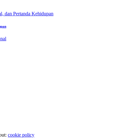
upan
out:
cookie policy