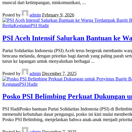
muncul dari ketimpangan, miskomunikasi,
...
Posted by
admin
February 9, 2026
Berita
Kegiatan
PSI Hadir
PSI Aceh Intensif Salurkan Bantuan ke W
Partai Solidaritas Indonesia (PSI) Aceh terus bergerak membantu wa
bencana melanda, dengan prioritas bagi daerah yang paling parah ser
turun ke lapangan untuk menyalurkan berbagai
...
Posted by
admin
December 7, 2025
Kegiatan
PSI Hadir
Posko PSI Belimbing Perkuat Dukungan u
PSI HadiPosko bantuan Partai Solidaritas Indonesia (PSI) di Belim
memenuhi kebutuhan dasar pengungsi, posko ini kini mulai memberik
Posko PSI Belimbing, menjelaskan bahwa anak-anak menjadi priorit
Posted by
admin
December 7, 2025