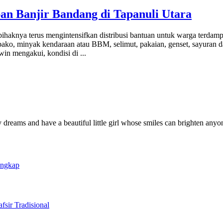
an Banjir Bandang di Tapanuli Utara
knya terus mengintensifkan distribusi bantuan untuk warga terdampak
embako, minyak kendaraan atau BBM, selimut, pakaian, genset, sayuran
swin mengakui, kondisi di
...
y dreams and have a beautiful little girl whose smiles can brighten anyo