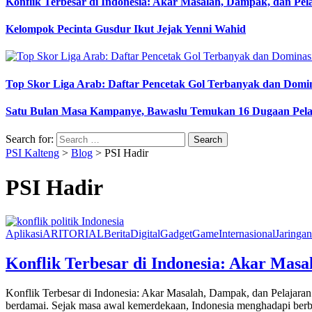
Konflik Terbesar di Indonesia: Akar Masalah, Dampak, dan Pe
Kelompok Pecinta Gusdur Ikut Jejak Yenni Wahid
Top Skor Liga Arab: Daftar Pencetak Gol Terbanyak dan Domi
Satu Bulan Masa Kampanye, Bawaslu Temukan 16 Dugaan Pel
Search for:
PSI Kalteng
>
Blog
>
PSI Hadir
PSI Hadir
Aplikasi
ARITORIAL
Berita
Digital
Gadget
Game
Internasional
Jaringan
Konflik Terbesar di Indonesia: Akar Mas
Konflik Terbesar di Indonesia: Akar Masalah, Dampak, dan Pelajaran 
berdamai. Sejak masa awal kemerdekaan, Indonesia menghadapi berbagai 