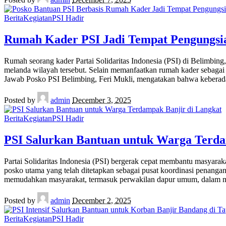
Berita
Kegiatan
PSI Hadir
Rumah Kader PSI Jadi Tempat Pengungsi
Rumah seorang kader Partai Solidaritas Indonesia (PSI) di Belimbin
melanda wilayah tersebut. Selain memanfaatkan rumah kader sebaga
Jawab Posko PSI Belimbing, Feri Mukli, mengatakan bahwa kebera
Posted by
admin
December 3, 2025
Berita
Kegiatan
PSI Hadir
PSI Salurkan Bantuan untuk Warga Terda
Partai Solidaritas Indonesia (PSI) bergerak cepat membantu masyara
posko utama yang telah ditetapkan sebagai pusat koordinasi penanga
memudahkan masyarakat, termasuk perwakilan dapur umum, dalam
Posted by
admin
December 2, 2025
Berita
Kegiatan
PSI Hadir