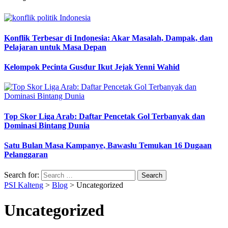
Konflik Terbesar di Indonesia: Akar Masalah, Dampak, dan
Pelajaran untuk Masa Depan
Kelompok Pecinta Gusdur Ikut Jejak Yenni Wahid
Top Skor Liga Arab: Daftar Pencetak Gol Terbanyak dan
Dominasi Bintang Dunia
Satu Bulan Masa Kampanye, Bawaslu Temukan 16 Dugaan
Pelanggaran
Search for:
PSI Kalteng
>
Blog
>
Uncategorized
Uncategorized